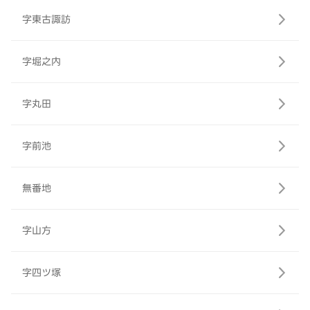
字東古諏訪
字堀之内
字丸田
字前池
無番地
字山方
字四ツ塚