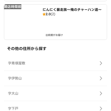
開店時間前
にんにく暴走族～俺のチャーハン道～
2.0
(2)
出前館がお届け
その他の住所から探す
字青塚屋敷
字伊勢山
字大山
字下戸