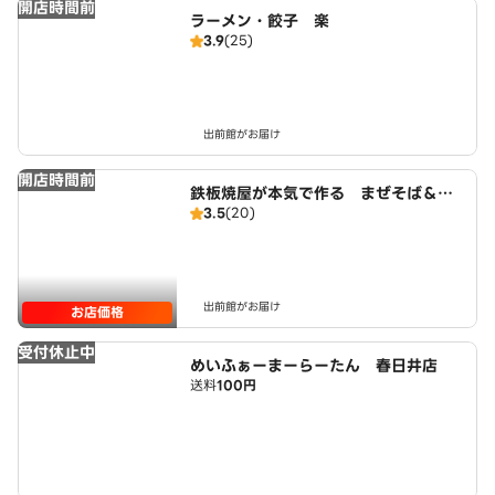
開店時間前
ラーメン・餃子 楽
3.9
(25)
出前館がお届け
開店時間前
鉄板焼屋が本気で作る まぜそば＆ら
3.5
(20)
ーめん むらまさ
出前館がお届け
お店価格
受付休止中
めいふぁーまーらーたん 春日井店
送料
100円