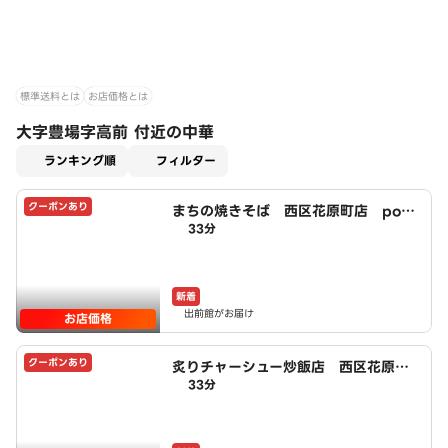
標準送料とは
お店価格とは
大字豊場字高前 付近の中華
適用なし
ランキング順
フィルター
クーポンあり
まちの焼きそば 西区花原町店 pow
33分
ered by LAWSON
新着
出前館がお届け
お店価格
クーポンあり
炙りチャーシュー炒飯店 西区花原町
33分
店 powered by LAWSON