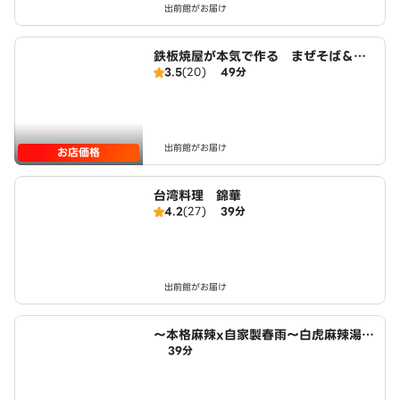
出前館がお届け
鉄板焼屋が本気で作る まぜそば＆ら
3.5
(20)
49分
ーめん むらまさ
出前館がお届け
お店価格
台湾料理 錦華
4.2
(27)
39分
出前館がお届け
～本格麻辣x自家製春雨～白虎麻辣湯
39分
小木西店