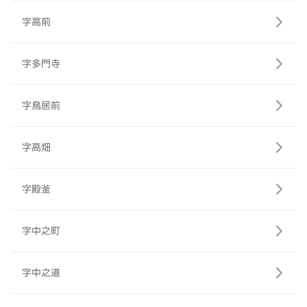
字高前
字多門寺
字鳥居前
字高畑
字殿釜
字中之町
字中之道