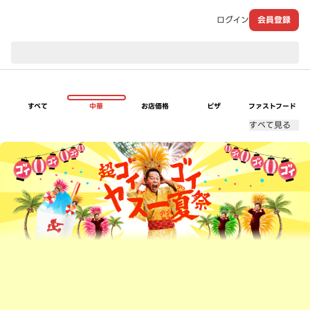
ログイン
会員登録
現在のお届け先：
すべて
中華
お店価格
ピザ
ファストフード
すべて見る
超ゴイゴイヤスー夏祭