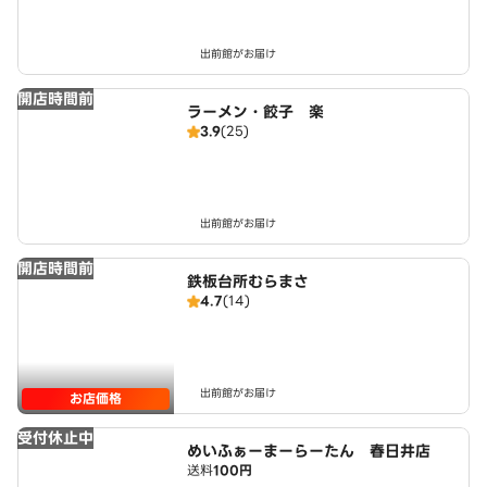
出前館がお届け
開店時間前
ラーメン・餃子 楽
3.9
(25)
出前館がお届け
開店時間前
鉄板台所むらまさ
4.7
(14)
出前館がお届け
お店価格
受付休止中
めいふぁーまーらーたん 春日井店
送料
100円