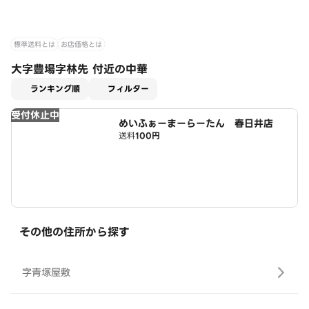
標準送料とは
お店価格とは
大字豊場字林先 付近の中華
適用なし
ランキング順
フィルター
受付休止中
めいふぁーまーらーたん 春日井店
送料
100円
その他の住所から探す
字青塚屋敷