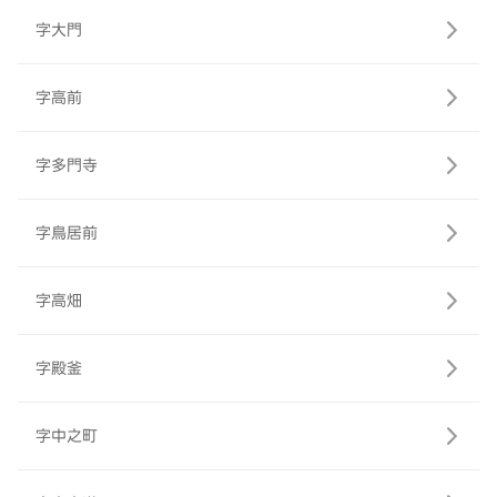
字大門
字高前
字多門寺
字鳥居前
字高畑
字殿釜
字中之町