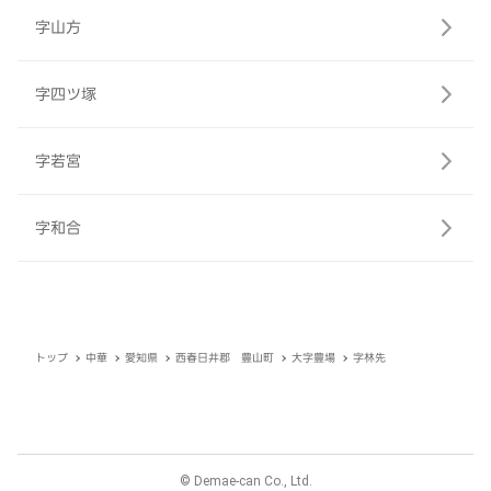
字山方
字四ツ塚
字若宮
字和合
トップ
中華
愛知県
西春日井郡 豊山町
大字豊場
字林先
© Demae-can Co., Ltd.