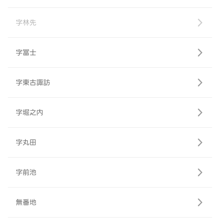
字林先
字冨士
字東古諏訪
字堀之内
字丸田
字前池
無番地