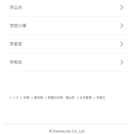
字山方
字四ツ塚
字若宮
字和合
トップ
中華
愛知県
西春日井郡 豊山町
大字豊場
字幟立
© Demae-can Co., Ltd.