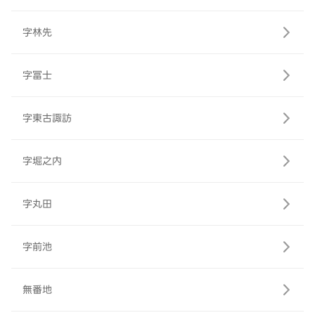
字林先
字冨士
字東古諏訪
字堀之内
字丸田
字前池
無番地