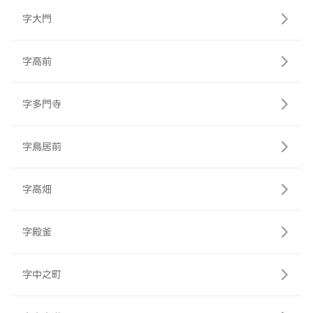
字大門
字高前
字多門寺
字鳥居前
字高畑
字殿釜
字中之町