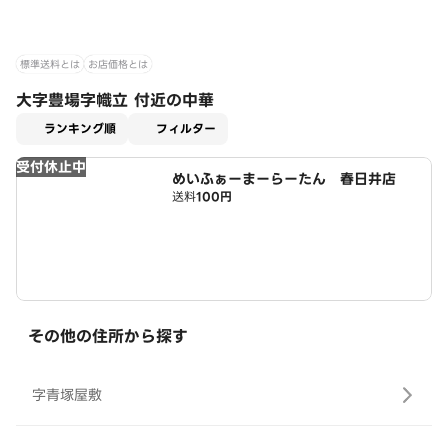
標準送料とは
お店価格とは
大字豊場字幟立 付近の中華
適用なし
ランキング順
フィルター
受付休止中
めいふぁーまーらーたん 春日井店
送料
100円
その他の住所から探す
字青塚屋敷