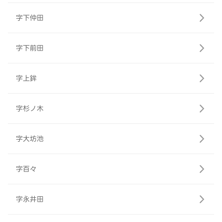
字下仲田
字下前田
字上鉾
字杉ノ木
字大坊池
字百々
字永井田