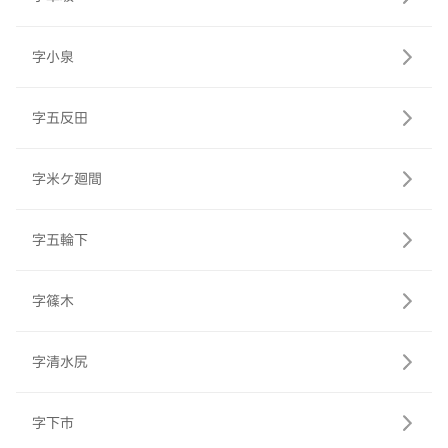
字小泉
字五反田
字米ケ廻間
字五輪下
字篠木
字清水尻
字下市