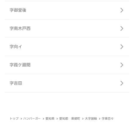
字御堂後
字南木戸西
字向イ
字葭ケ廻間
字吉田
トップ
ハンバーガー
愛知県
愛知郡 東郷町
大字諸輪
字東百々