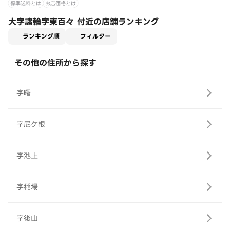
標準送料とは
お店価格とは
大字諸輪字東百々 付近の店舗ランキング
適用なし
ランキング順
フィルター
その他の住所から探す
字曙
字尼ケ根
字池上
字稲場
字後山