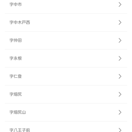
字中市
字中木戸西
字仲田
字永根
字仁登
字畑尻
字畑尻山
字八王子前