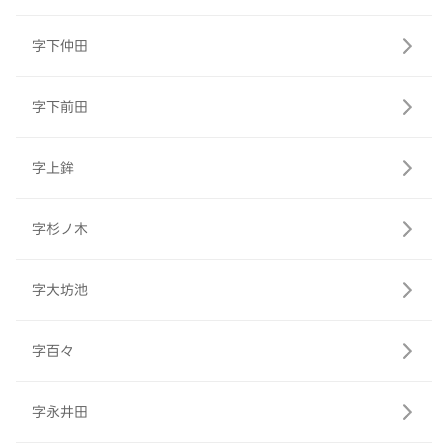
字下仲田
字下前田
字上鉾
字杉ノ木
字大坊池
字百々
字永井田