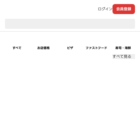
ログイン
会員登録
現在のお届け先：
すべて
お店価格
ピザ
ファストフード
寿司・海鮮
すべて見る