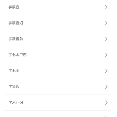
字観音
字観音畑
字観音前
字北木戸西
字北山
字狐坂
字木戸畑