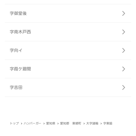
字御堂後
字南木戸西
字向イ
字葭ケ廻間
字吉田
トップ
ハンバーガー
愛知県
愛知郡 東郷町
大字諸輪
字東脇