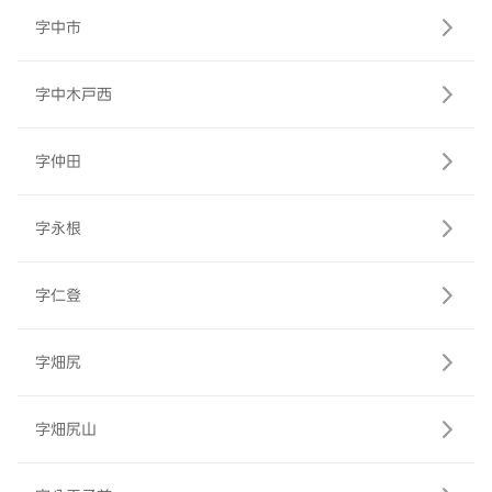
字中市
字中木戸西
字仲田
字永根
字仁登
字畑尻
字畑尻山