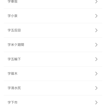
字車坂
字小泉
字五反田
字米ケ廻間
字五輪下
字篠木
字清水尻
字下市