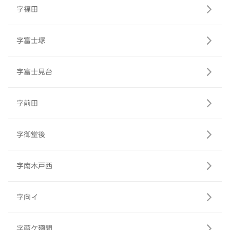
字福田
字富士塚
字富士見台
字前田
字御堂後
字南木戸西
字向イ
字葭ケ廻間