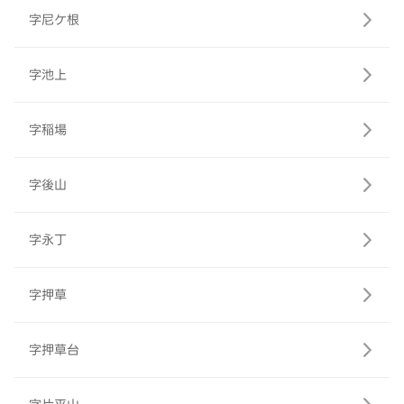
字尼ケ根
字池上
字稲場
字後山
字永丁
字押草
字押草台