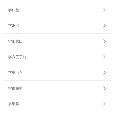
字仁登
字畑尻
字畑尻山
字八王子前
字東百々
字東諸輪
字東脇