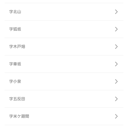
字北山
字狐坂
字木戸畑
字車坂
字小泉
字五反田
字米ケ廻間