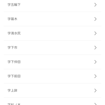
字五輪下
字篠木
字清水尻
字下市
字下仲田
字下前田
字上鉾
字杉ノ木