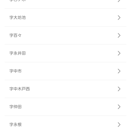
字大坊池
字百々
字永井田
字中市
字中木戸西
字仲田
字永根