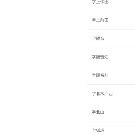
字上仲田
字上前田
字観音
字観音畑
字観音前
字北木戸西
字北山
字狐坂