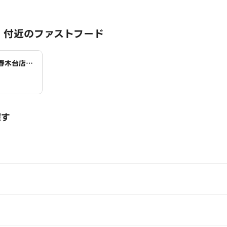
 付近のファストフード
町春木台店
探す