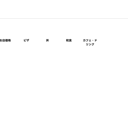
お店価格
ピザ
丼
和食
カフェ・ド
リンク