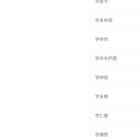
字百々
字永井田
字中市
字中木戸西
字仲田
字永根
字仁登
字畑尻