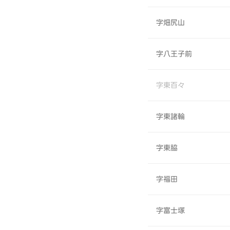
字畑尻山
字八王子前
字東百々
字東諸輪
字東脇
字福田
字富士塚