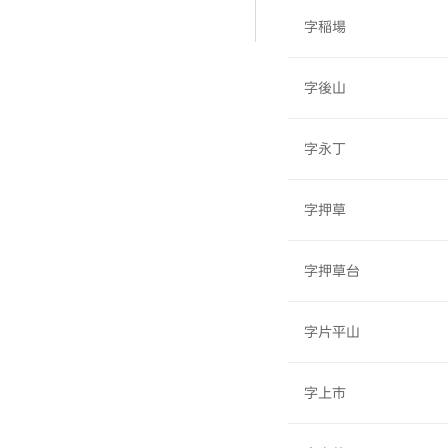
字稲場
字後山
字永丁
字押草
字押草台
字片平山
字上市