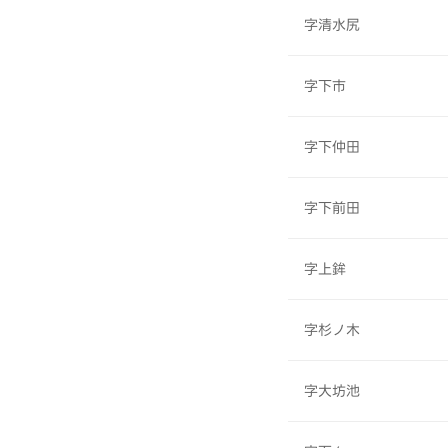
字清水尻
字下市
字下仲田
字下前田
字上鉾
字杉ノ木
字大坊池