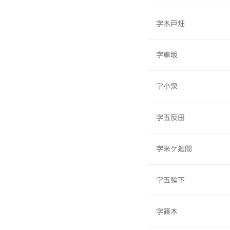
字木戸畑
字車坂
字小泉
字五反田
字米ケ廻間
字五輪下
字篠木