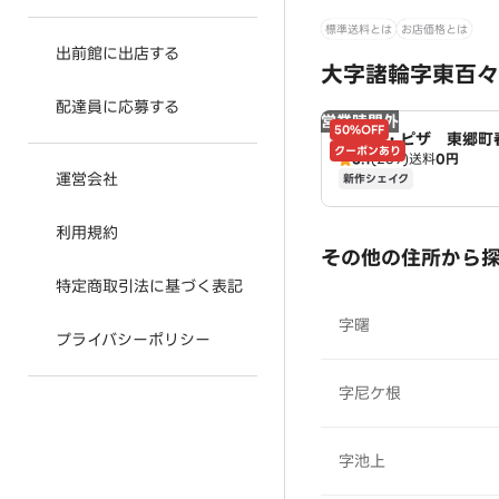
標準送料とは
お店価格とは
出前館に出店する
大字諸輪字東百々
配達員に応募する
営業時間外
50%OFF
ドミノ・ピザ 東郷
クーポンあり
3.1
(239)
送料
0円
Domino's
運営会社
新作シェイク
利用規約
その他の住所から
特定商取引法に基づく表記
字曙
プライバシーポリシー
字尼ケ根
字池上