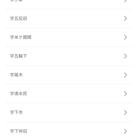
字五反田
字米ケ廻間
字五輪下
字篠木
字清水尻
字下市
字下仲田