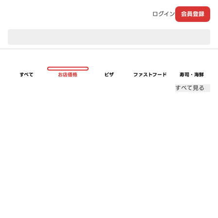
ログイン
会員登録
現在のお届け先：
すべて
お店価格
ピザ
ファストフード
寿司・海鮮
すべて見る