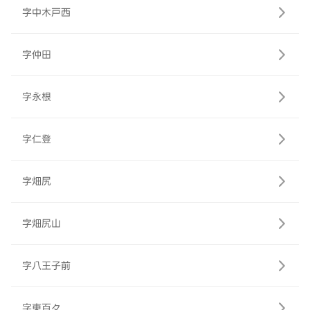
字中木戸西
字仲田
字永根
字仁登
字畑尻
字畑尻山
字八王子前
字東百々