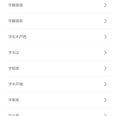
字観音畑
字観音前
字北木戸西
字北山
字狐坂
字木戸畑
字車坂
字小泉