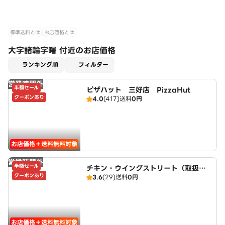
標準送料とは
お店価格とは
大字諸輪字曙 付近のお店価格
適用なし
ランキング順
フィルター
営業時間外
半額セール
ピザハット 三好店 PizzaHut
クーポンあり
4.0
(417)
送料
0円
お店価格＋送料無料対象
営業時間外
半額セール
チキン・ウイングストリート（取扱：
クーポンあり
3.6
(29)
送料
0円
ピザハット三好店）
お店価格＋送料無料対象