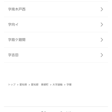
字南木戸西
字向イ
字葭ケ廻間
字吉田
トップ
愛知県
愛知郡 東郷町
大字諸輪
字曙