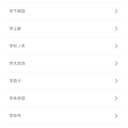
字下前田
字上鉾
字杉ノ木
字大坊池
字百々
字永井田
字中市