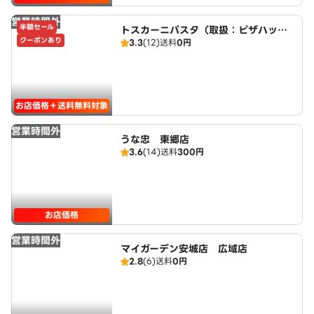
営業時間外
半額セール
トスカーニパスタ（取扱：ピザハット
クーポンあり
3.3
(12)
送料
0円
三好店）
お店価格＋送料無料対象
営業時間外
うな忠 東郷店
3.6
(14)
送料
300円
お店価格
営業時間外
マイガーデン安城店 広域店
2.8
(6)
送料
0円