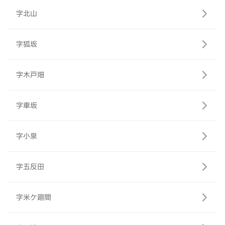
字北山
字狐坂
字木戸畑
字車坂
字小泉
字五反田
字米ケ廻間