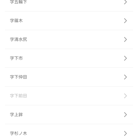
字五輪下
字篠木
字清水尻
字下市
字下仲田
字下前田
字上鉾
字杉ノ木