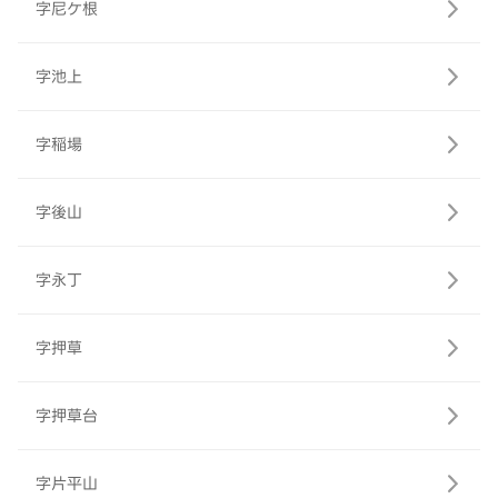
字尼ケ根
字池上
字稲場
字後山
字永丁
字押草
字押草台
字片平山