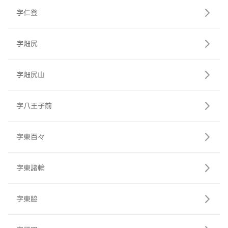
字仁登
字畑尻
字畑尻山
字八王子前
字東百々
字東諸輪
字東脇