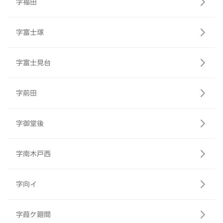
字福田
字富士塚
字富士見台
字前田
字御堂後
字南木戸西
字向イ
字葭ケ廻間