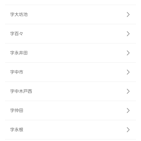
字大坊池
字百々
字永井田
字中市
字中木戸西
字仲田
字永根