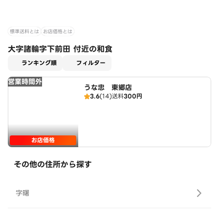
標準送料とは
お店価格とは
大字諸輪字下前田 付近の和食
適用なし
ランキング順
フィルター
営業時間外
うな忠 東郷店
3.6
(14)
送料
300円
お店価格
その他の住所から探す
字曙