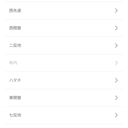
西先速
西間曽
二反地
布内
ハタチ
東間曽
七反地