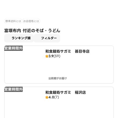
標準送料とは
お店価格とは
富塚布内 付近のそば・うどん
適用なし
ランキング順
フィルター
営業時間外
和食麺処サガミ 甚目寺店
3.9
(59)
出前館がお届け
営業時間外
和食麺処サガミ 稲沢店
4.0
(7)