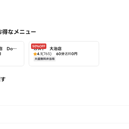
お得なメニュー
50%OFF
 Domi
ガスト 大治店
円
4.1
(765)
60分
送料
0円
大盛無料弁当有
探す