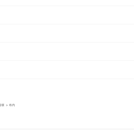
富塚
布内