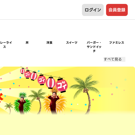
ログイン
会員登録
カレーライ
丼
洋食
スイーツ
バーガー・
ファミレス
ス
サンドイッ
チ
すべて見る