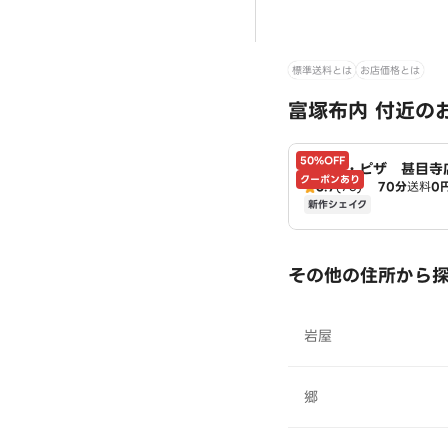
標準送料とは
お店価格とは
富塚布内 付近の
50%OFF
ドミノ・ピザ 甚目寺店
クーポンあり
3.7
(73)
70分
送料
0
no's
新作シェイク
その他の住所から
岩屋
郷