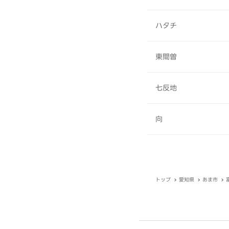
ハタチ
東間曽
七反地
向
トップ
愛知県
あま市