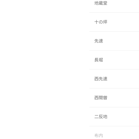
地蔵堂
十の坪
先速
長堀
西先速
西間曽
二反地
布内