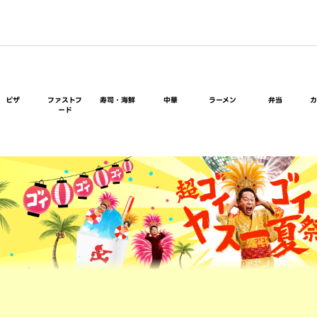
ピザ
ファストフ
寿司・海鮮
中華
ラーメン
弁当
ード