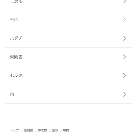
二反地
布内
ハタチ
東間曽
七反地
向
トップ
愛知県
あま市
富塚
布内