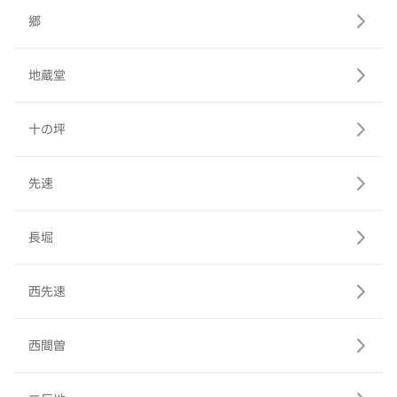
郷
地蔵堂
十の坪
先速
長堀
西先速
西間曽