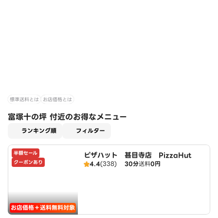
標準送料とは
お店価格とは
富塚十の坪 付近のお得なメニュー
適用なし
ランキング順
フィルター
半額セール
ピザハット 甚目寺店 PizzaHut
クーポンあり
4.4
(338)
30分
送料
0円
お店価格＋送料無料対象