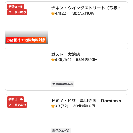
半額セール
チキン・ウイングストリート（取扱：
クーポンあり
4.1
(22)
30分
送料
0円
ピザハット甚目寺店）
お店価格＋送料無料対象
ガスト 大治店
4.0
(764)
55分
送料
0円
大盛無料弁当有
半額セール
ドミノ・ピザ 甚目寺店 Domino's
クーポンあり
3.7
(72)
30分
送料
0円
新作シェイク