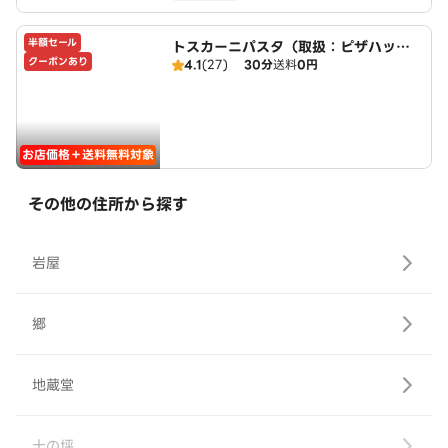
半額セール
トスカーニパスタ（取扱：ピザハット
クーポンあり
4.1
(27)
30分
送料
0円
甚目寺店）
お店価格＋送料無料対象
その他の住所から探す
岩屋
郷
地蔵堂
十の坪