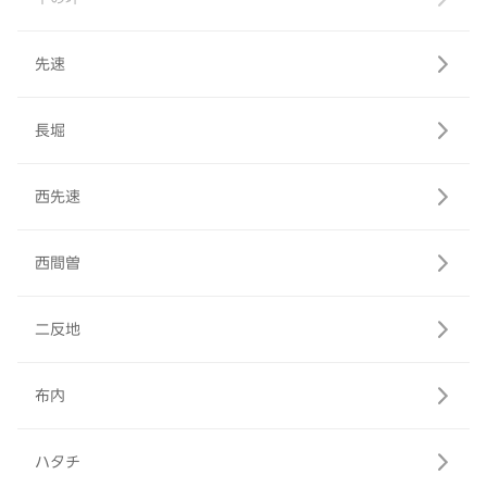
先速
長堀
西先速
西間曽
二反地
布内
ハタチ