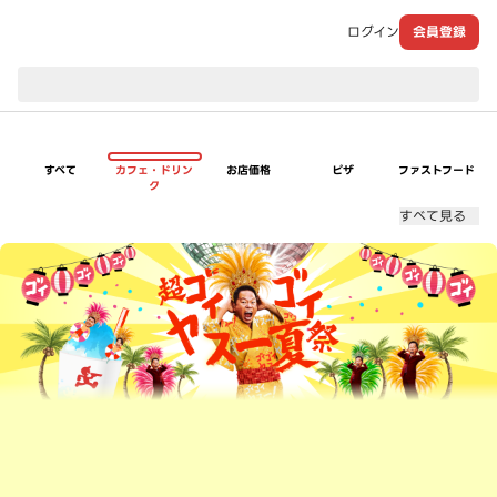
ログイン
会員登録
現在のお届け先：
すべて
カフェ・ドリン
お店価格
ピザ
ファストフード
ク
すべて見る
超ゴイゴイヤスー夏祭