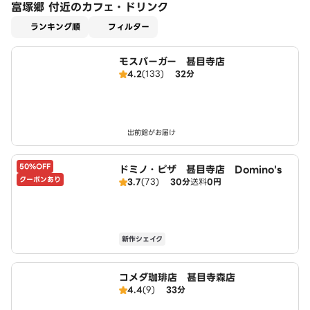
富塚郷 付近のカフェ・ドリンク
適用なし
ランキング順
フィルター
モスバーガー 甚目寺店
4.2
(133)
32分
出前館がお届け
50%OFF
ドミノ・ピザ 甚目寺店 Domino's
クーポンあり
3.7
(73)
30分
送料
0円
新作シェイク
コメダ珈琲店 甚目寺森店
4.4
(9)
33分