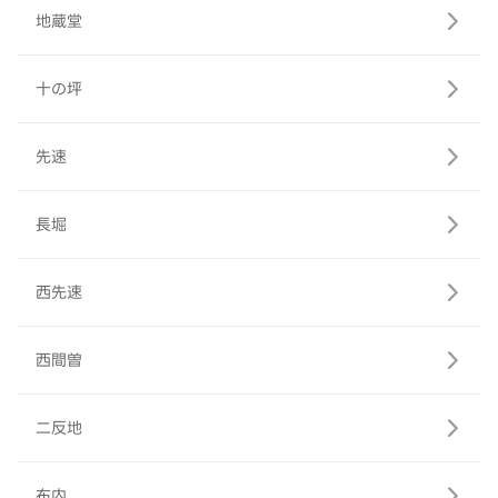
地蔵堂
十の坪
先速
長堀
西先速
西間曽
二反地
布内