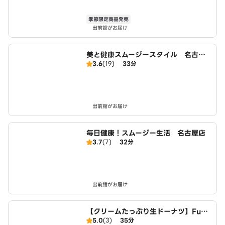
季節限定商品発売
出前館がお届け
美と健康スムージースタイル 名古屋
3.6
(19)
33分
店
出前館がお届け
毎日健康！スムージー生活 名古屋店
3.7
(7)
32分
出前館がお届け
【クリームたっぷり生ドーナツ】FuW
5.0
(3)
35分
aDonuts 丹波川中店