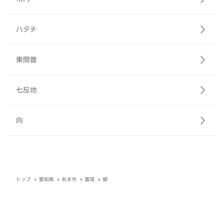
ハタチ
東間曽
七反地
向
トップ
愛知県
あま市
富塚
郷