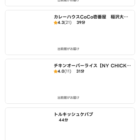
出前館がお届け
カレーハウスCoCo壱番屋 稲沢大矢
4.3
(21)
39分
店（SD）
出前館がお届け
チキンオーバーライス【NY CHICKE
4.0
(11)
31分
N STAND】 名古屋店
出前館がお届け
トルキッシュケバブ
44分