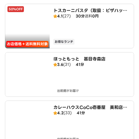
50%OFF
トスカーニパスタ（取扱：ピザハット
4.1
(27)
30分
送料
0円
甚目寺店）
お得なランチ
お店価格＋送料無料対象
ほっともっと 甚目寺森店
3.6
(31)
41分
出前館がお届け
カレーハウスCoCo壱番屋 美和店（S
4.2
(33)
41分
D）