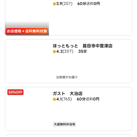
3.9
(257)
60分
送料
0円
お店価格＋送料無料対象
ほっともっと 甚目寺中萱津店
4.2
(207)
35分
出前館がお届け
50%OFF
ガスト 大治店
4.1
(765)
60分
送料
0円
大盛無料弁当有