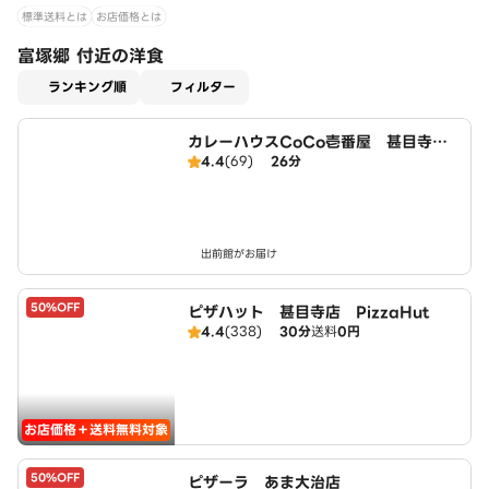
標準送料とは
お店価格とは
富塚郷 付近の洋食
適用なし
ランキング順
フィルター
カレーハウスCoCo壱番屋 甚目寺店
4.4
(69)
26分
（SD）
出前館がお届け
50%OFF
ピザハット 甚目寺店 PizzaHut
4.4
(338)
30分
送料
0円
お店価格＋送料無料対象
50%OFF
ピザーラ あま大治店