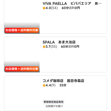
VIVA PAELLA ビバパエリア あま
4.0
(54)
60分
送料
0円
大治店
お店価格＋送料無料対象
SPALA あま大治店
3.7
(55)
60分
送料
0円
お店価格＋送料無料対象
コメダ珈琲店 甚目寺森店
4.4
(9)
33分
季節限定商品発売
出前館がお届け