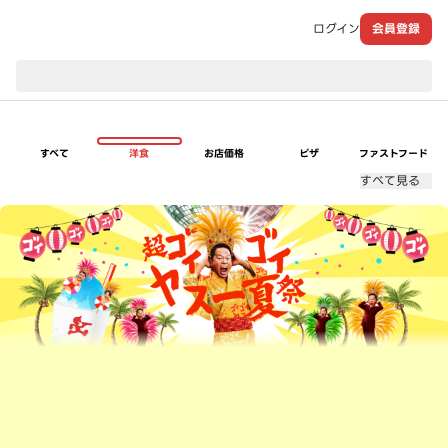
ログイン
会員登録
現在のお届け先：
すべて
洋食
お店価格
ピザ
ファストフード
すべて見る
超ゴイゴイヤスー夏祭