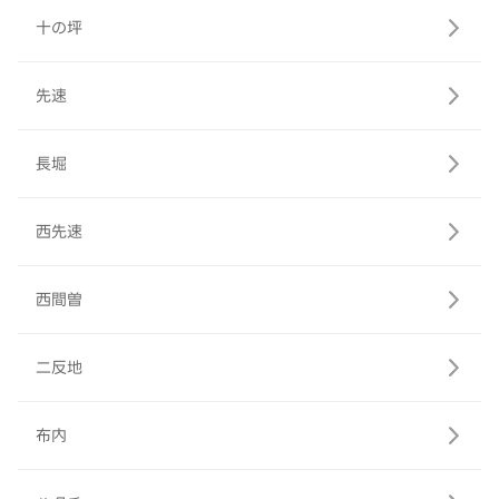
十の坪
先速
長堀
西先速
西間曽
二反地
布内