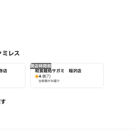
ァミレス
開店時間前
寺店
和食麺処サガミ 稲沢店
4.0
(7)
出前館がお届け
探す