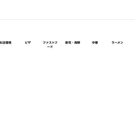
お店価格
ピザ
ファストフ
寿司・海鮮
中華
ラーメン
ード