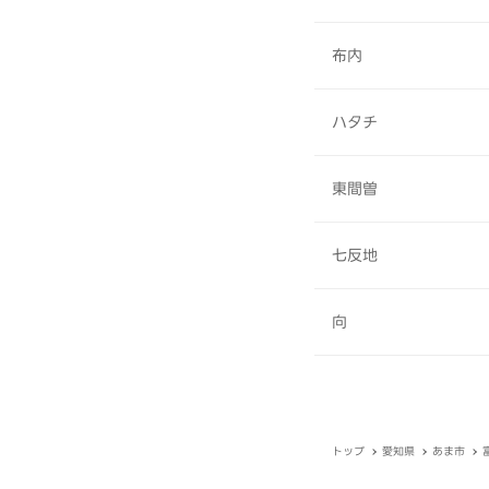
布内
ハタチ
東間曽
七反地
向
トップ
愛知県
あま市