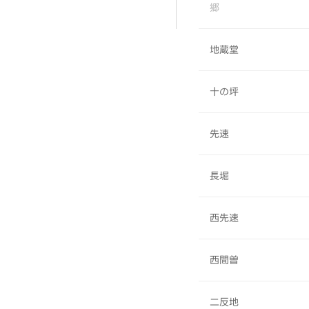
郷
地蔵堂
十の坪
先速
長堀
西先速
西間曽
二反地