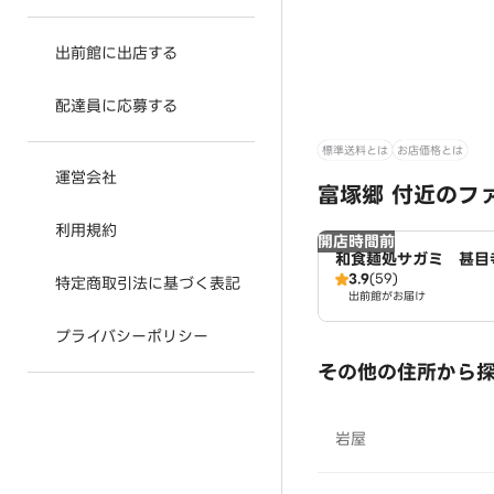
出前館に出店する
配達員に応募する
標準送料とは
お店価格とは
運営会社
富塚郷 付近のフ
利用規約
開店時間前
和食麺処サガミ 甚目
3.9
(59)
特定商取引法に基づく表記
出前館がお届け
プライバシーポリシー
その他の住所から
岩屋