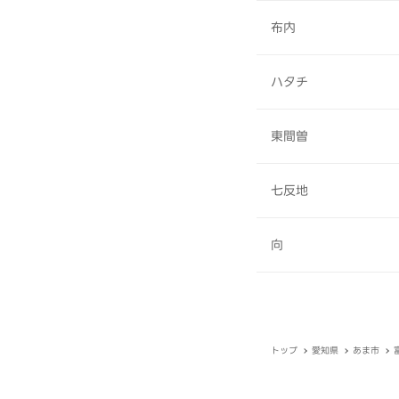
布内
ハタチ
東間曽
七反地
向
トップ
愛知県
あま市