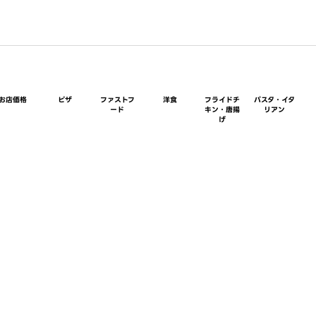
お店価格
ピザ
ファストフ
洋食
フライドチ
パスタ・イタ
ード
キン・唐揚
リアン
げ