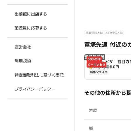
出前館に出店する
配達員に応募する
標準送料とは
お店価格とは
富塚先速 付近の
運営会社
営業時間外
50%OFF
利用規約
ドミノ・ピザ 甚目寺店
クーポンあり
3.7
(73)
送料
0円
no's
新作シェイク
特定商取引法に基づく表記
プライバシーポリシー
その他の住所から
岩屋
郷