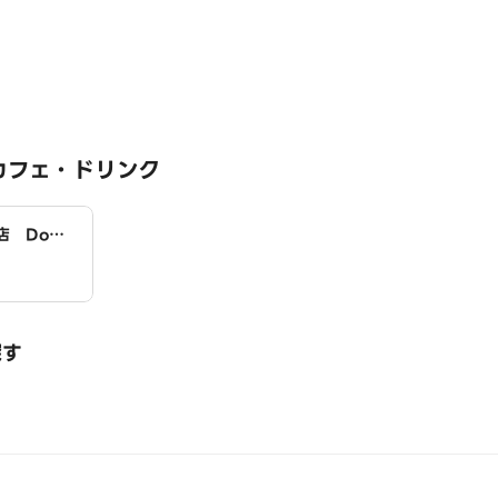
カフェ・ドリンク
 Domi
探す