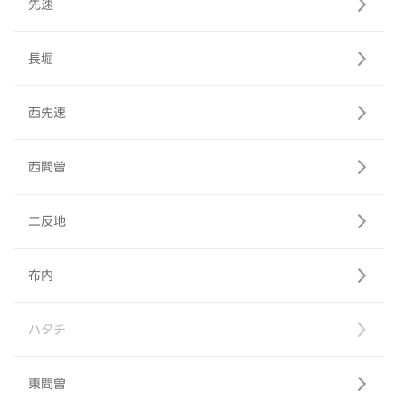
先速
長堀
西先速
西間曽
二反地
布内
ハタチ
東間曽