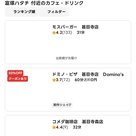
富塚ハタチ 付近のカフェ・ドリンク
適用なし
ランキング順
フィルター
モスバーガー 甚目寺店
4.2
(133)
31分
出前館がお届け
50%OFF
ドミノ・ピザ 甚目寺店 Domino's
クーポンあり
3.7
(72)
60分
送料
0円
新作シェイク
コメダ珈琲店 甚目寺森店
4.4
(9)
32分