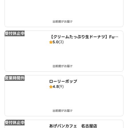
出前館がお届け
受付休止中
【クリームたっぷり生ドーナツ】FuW
5.0
(3)
aDonuts 丹波川中店
出前館がお届け
営業時間外
ローリーポップ
4.8
(9)
出前館がお届け
受付休止中
あげパンカフェ 名古屋店