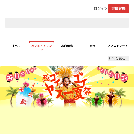
ログイン
会員登録
現在のお届け先：
すべて
カフェ・ドリン
お店価格
ピザ
ファストフード
ク
すべて見る
超ゴイゴイヤスー夏祭