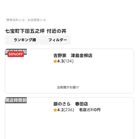
標準送料とは
お店価格とは
七宝町下田五之坪 付近の丼
適用なし
ランキング順
フィルター
開店時間前
50%OFF
吉野家 津島金柳店
4.3
(124)
出前館がお届け
開店時間前
銀のさら 春田店
4.2
(236)
名店
送料
0円