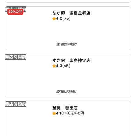
開店時間前
50%OFF
なか卯 津島金柳店
4.0
(75)
出前館がお届け
開店時間前
すき家 津島神守店
4.3
(65)
出前館がお届け
開店時間前
釜寅 春田店
4.1
(118)
送料
0円