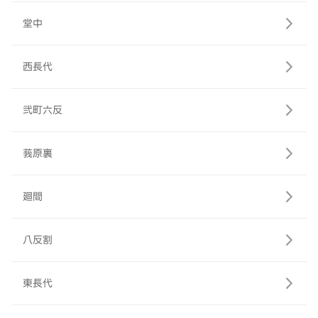
堂中
西長代
弐町六反
莪原裏
廻間
八反割
東長代