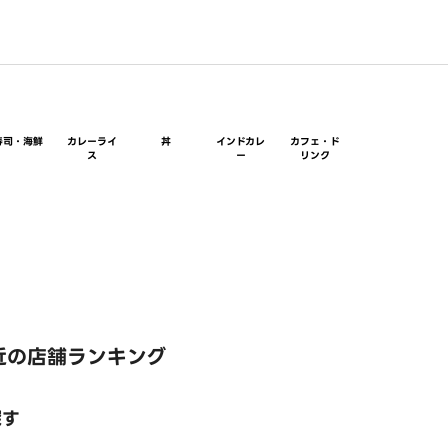
寿司・海鮮
カレーライ
丼
インドカレ
カフェ・ド
ス
ー
リンク
近の店舗ランキング
探す