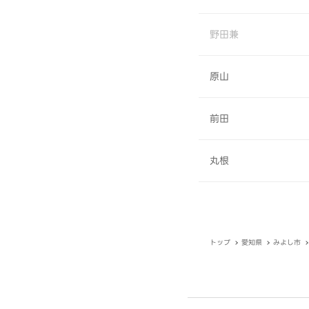
野田兼
原山
前田
丸根
トップ
愛知県
みよし市