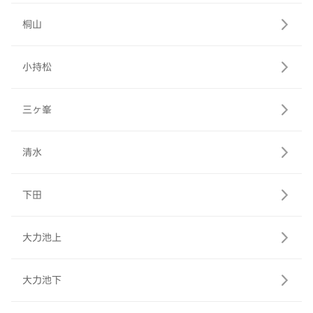
桐山
小持松
三ヶ峯
清水
下田
大力池上
大力池下