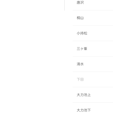
唐沢
桐山
小持松
三ヶ峯
清水
下田
大力池上
大力池下