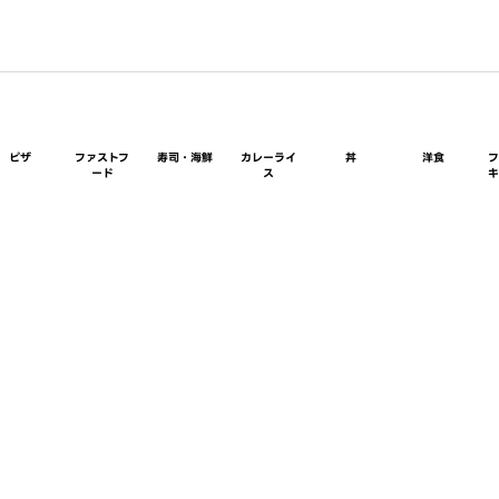
ピザ
ファストフ
寿司・海鮮
カレーライ
丼
洋食
ード
ス