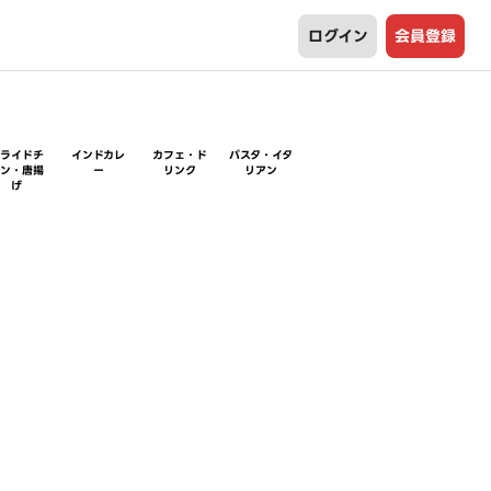
ログイン
会員登録
フライドチ
インドカレ
カフェ・ド
パスタ・イタ
キン・唐揚
ー
リンク
リアン
げ