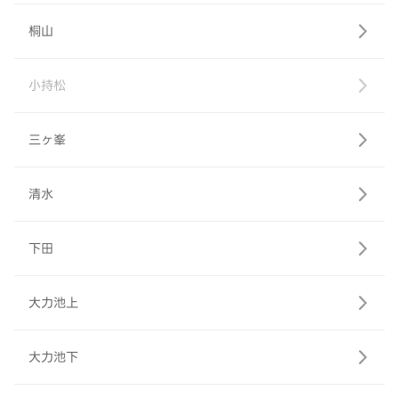
桐山
小持松
三ヶ峯
清水
下田
大力池上
大力池下