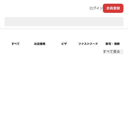
ログイン
会員登録
現在のお届け先：
すべて
お店価格
ピザ
ファストフード
寿司・海鮮
すべて見る