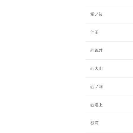
堂ノ後
仲田
西荒井
西大山
西ノ洞
西道上
根浦