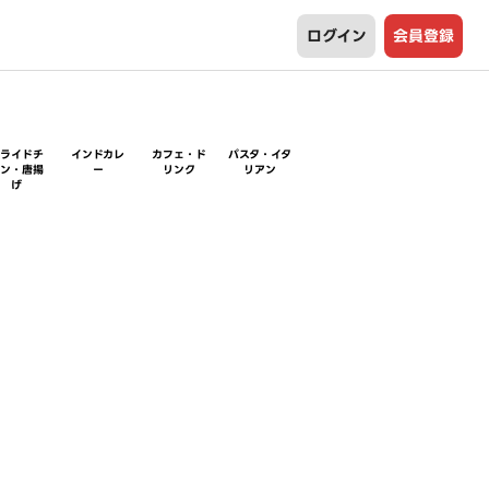
ログイン
会員登録
フライドチ
インドカレ
カフェ・ド
パスタ・イタ
キン・唐揚
ー
リンク
リアン
げ