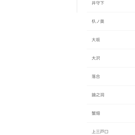
井守下
杁ノ奥
大坂
大沢
落合
鑰之洞
蟹畑
上三戸口