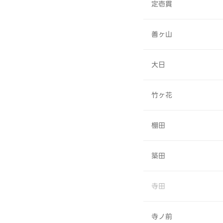
定壱貫
善ヶ山
大日
竹ヶ花
棚田
築田
寺田
寺ノ前