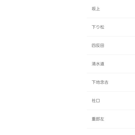
坂上
下り松
四反田
清水道
下地念古
社口
重郎左