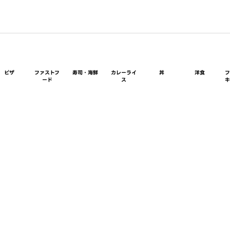
ピザ
ファストフ
寿司・海鮮
カレーライ
丼
洋食
ード
ス