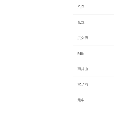
八兵
花立
広久伝
細田
南井山
宮ノ前
最中