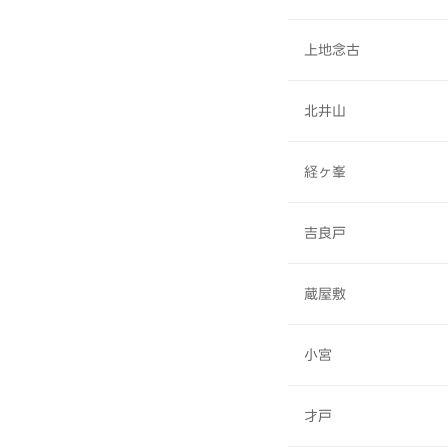
上地念古
北井山
経ヶ峯
吉良戸
蔵屋敷
小宮
才戸