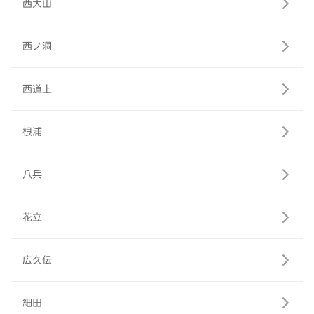
西大山
西ノ洞
西道上
根浦
八兵
花立
広久伝
細田