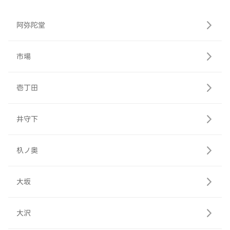
阿弥陀堂
市場
壱丁田
井守下
杁ノ奥
大坂
大沢