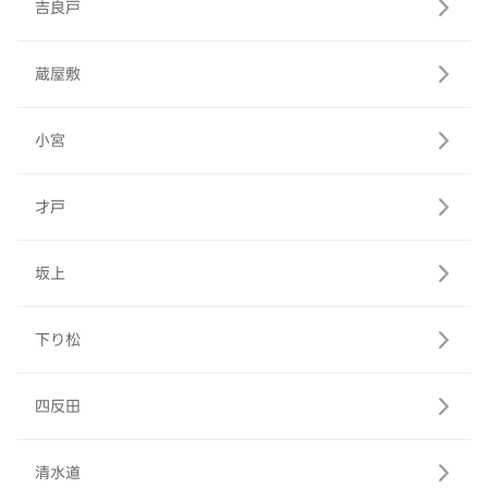
吉良戸
蔵屋敷
小宮
才戸
坂上
下り松
四反田
清水道