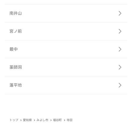
南井山
宮ノ前
最中
薬師洞
蓬平地
トップ
愛知県
みよし市
福谷町
寺田