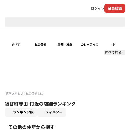
ログイン
会員登録
現在のお届け先：
すべて
お店価格
寿司・海鮮
カレーライス
丼
すべて見る
標準送料とは
お店価格とは
福谷町寺田 付近の店舗ランキング
適用なし
ランキング順
フィルター
その他の住所から探す