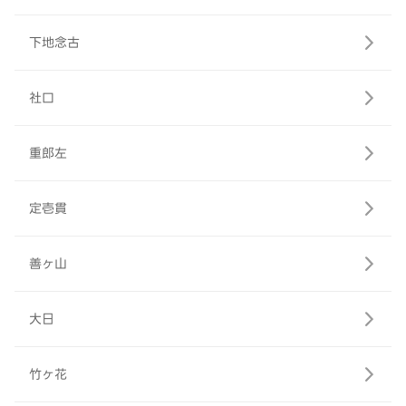
下地念古
社口
重郎左
定壱貫
善ヶ山
大日
竹ヶ花