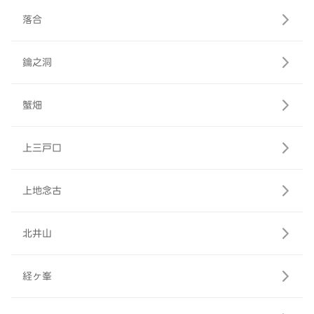
落合
鑰之洞
蟹畑
上三戸口
上地念古
北井山
経ヶ峯