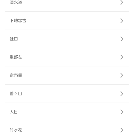
清水道
下地念古
社口
重郎左
定壱貫
善ヶ山
大日
竹ヶ花