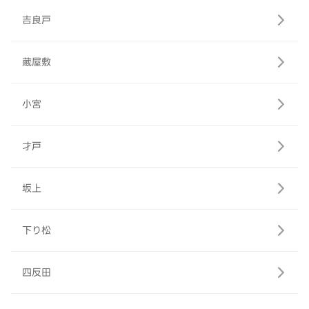
吉良戸
蔵屋敷
小宮
才戸
坂上
下り松
四反田