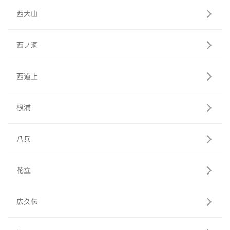
西大山
西ノ洞
西道上
根浦
八兵
花立
広久伝