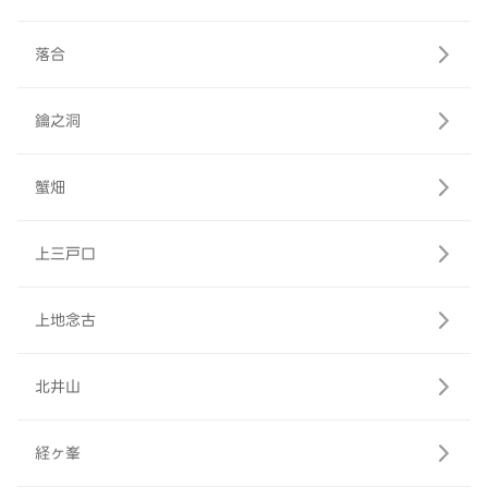
落合
鑰之洞
蟹畑
上三戸口
上地念古
北井山
経ヶ峯