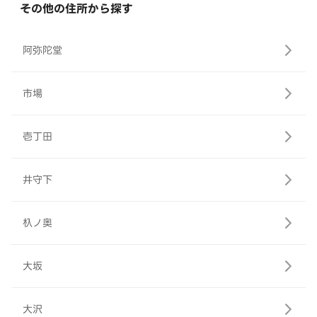
その他の住所から探す
阿弥陀堂
市場
壱丁田
井守下
杁ノ奥
大坂
大沢