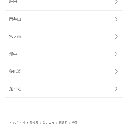
細田
南井山
宮ノ前
最中
薬師洞
蓬平地
トップ
丼
愛知県
みよし市
福谷町
寺田