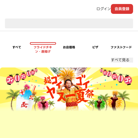
ログイン
会員登録
現在のお届け先：
すべて
フライドチキ
お店価格
ピザ
ファストフード
ン・唐揚げ
すべて見る
超ゴイゴイヤスー夏祭