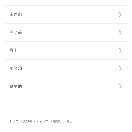
南井山
宮ノ前
最中
薬師洞
蓬平地
トップ
愛知県
みよし市
福谷町
寺田