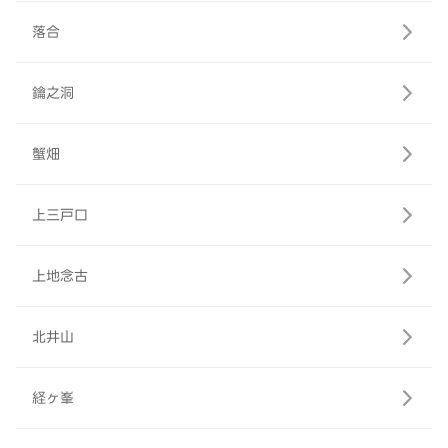
落合
鑰之洞
蟹畑
上三戸口
上地念古
北井山
経ヶ峯