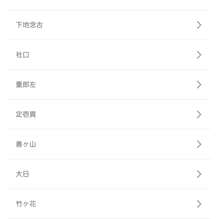
下地念古
社口
重郎左
定壱貫
善ヶ山
大日
竹ヶ花