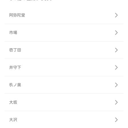
阿弥陀堂
市場
壱丁田
井守下
杁ノ奥
大坂
大沢