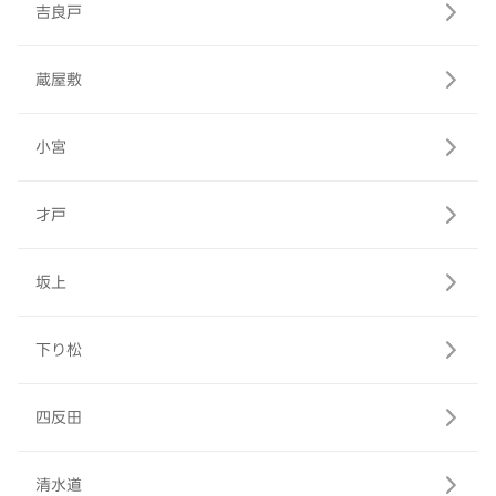
吉良戸
蔵屋敷
小宮
才戸
坂上
下り松
四反田
清水道