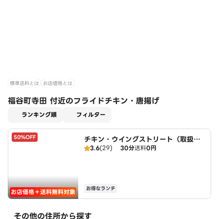
標準送料とは
お店価格とは
福谷町寺田 付近のフライドチキン・唐揚げ
適用なし
ランキング順
フィルター
50%OFF
チキン・ウイングストリート（取扱：
3.6
(29)
30分
送料
0円
ピザハット三好店）
お得なランチ
お店価格＋送料無料対象
その他の住所から探す