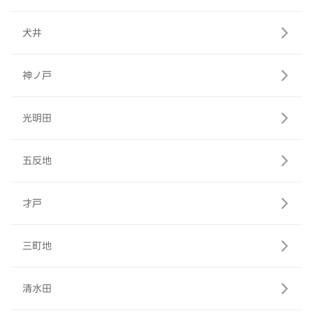
犬井
神ノ戸
光明田
五反地
才戸
三町地
清水田