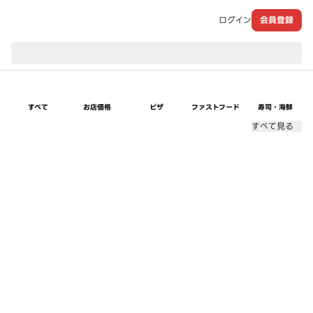
ログイン
会員登録
現在のお届け先：
すべて
お店価格
ピザ
ファストフード
寿司・海鮮
すべて見る