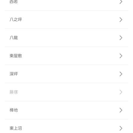
西若
八之坪
八龍
東屋敷
深坪
藤塚
棒地
東上沼