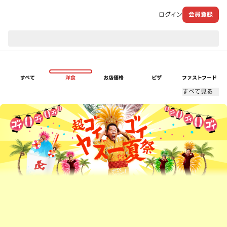
ログイン
会員登録
現在のお届け先：
すべて
洋食
お店価格
ピザ
ファストフード
すべて見る
超ゴイゴイヤスー夏祭