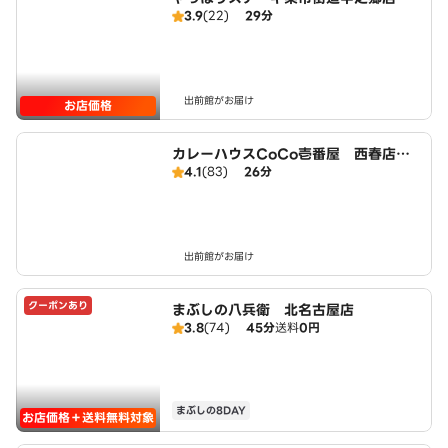
3.9
(22)
29分
出前館がお届け
お店価格
カレーハウスCoCo壱番屋 西春店（S
4.1
(83)
26分
D）
出前館がお届け
クーポンあり
まぶしの八兵衛 北名古屋店
3.8
(74)
45分
送料
0円
まぶしの8DAY
お店価格＋送料無料対象