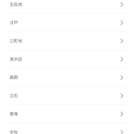
五反地
才戸
三町地
清水田
高野
立石
東海
中社