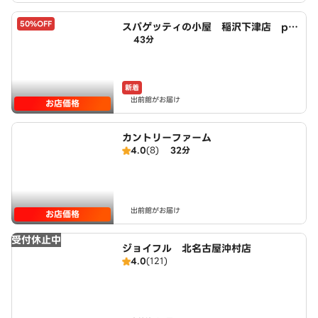
50%OFF
スパゲッティの小屋 稲沢下津店 po
43分
wered by LAWSON
新着
出前館がお届け
お店価格
カントリーファーム
4.0
(8)
32分
出前館がお届け
お店価格
受付休止中
ジョイフル 北名古屋沖村店
4.0
(121)