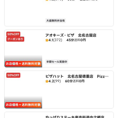
大盛無料弁当有
50%OFF
アオキーズ・ピザ 北名古屋店
クーポンあり
4.1
(372)
45分
送料
0円
半額セール実施中
お店価格＋送料無料対象
50%OFF
ピザハット 北名古屋徳重店 PizzaH
4.2
(99)
60分
送料
0円
ut
お店価格＋送料無料対象
やっぱりステーキ楽市街道中之郷店