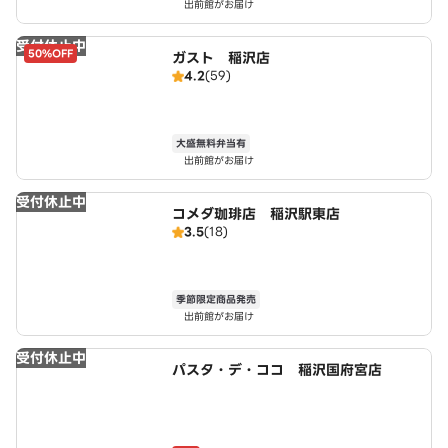
出前館がお届け
受付休止中
50%OFF
ガスト 稲沢店
4.2
(59)
大盛無料弁当有
出前館がお届け
受付休止中
コメダ珈琲店 稲沢駅東店
3.5
(18)
季節限定商品発売
出前館がお届け
受付休止中
パスタ・デ・ココ 稲沢国府宮店