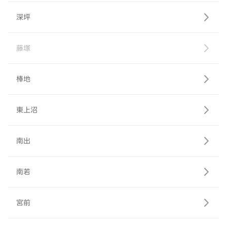
深坪
藤塚
棒地
東上沼
南出
南若
宮前