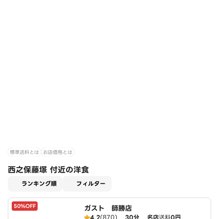
標準送料とは
お店価格とは
西之保藤塚 付近の洋食
適用なし
ランキング順
フィルター
50%OFF
ガスト 師勝店
4.2
(870)
30分
名店
送料
0円