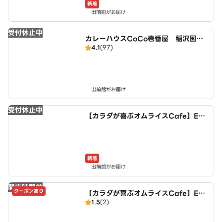
新着
出前館がお届け
受付休止中
カレーハウスCoCo壱番屋 稲沢国府
4.1
(97)
宮店（SD）
出前館がお届け
受付休止中
【カラダが喜ぶオムライスCafe】Egg
House～稲沢井之口店～
新着
出前館がお届け
開店時間前
クーポンあり
【カラダが喜ぶオムライスCafe】Egg
1.5
(2)
House～夕凪クラブ店～