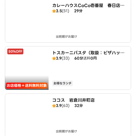
カレーハウスCoCo壱番屋 春日店（S
3.5
(51)
29分
D）
出前館がお届け
50%OFF
トスカーニパスタ（取扱：ピザハット
3.9
(33)
60分
送料
0円
北名古屋徳重店）
お得なランチ
お店価格＋送料無料対象
ココス 岩倉川井町店
3.9
(63)
32分
出前館がお届け