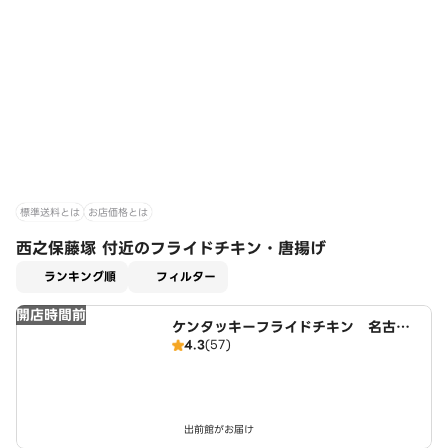
標準送料とは
お店価格とは
西之保藤塚 付近のフライドチキン・唐揚げ
適用なし
ランキング順
フィルター
開店時間前
ケンタッキーフライドチキン 名古屋
4.3
(57)
平田店
出前館がお届け