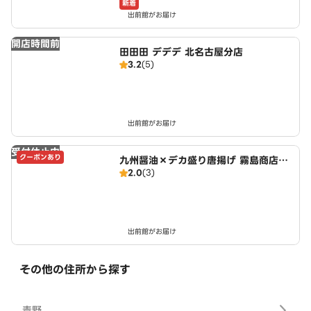
新着
出前館がお届け
開店時間前
田田田 デデデ 北名古屋分店
3.2
(5)
出前館がお届け
受付休止中
クーポンあり
九州醤油×デカ盛り唐揚げ 霧島商店～
2.0
(3)
夕凪Crab店～
出前館がお届け
その他の住所から探す
青野