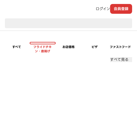
ログイン
会員登録
現在のお届け先：
すべて
フライドチキ
お店価格
ピザ
ファストフード
ン・唐揚げ
すべて見る