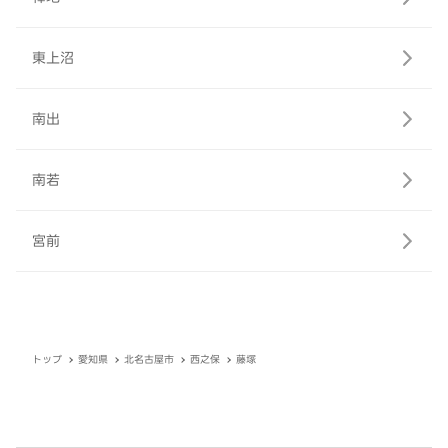
東上沼
南出
南若
宮前
トップ
愛知県
北名古屋市
西之保
藤塚