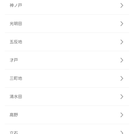
神ノ戸
光明田
五反地
才戸
三町地
清水田
高野
立石