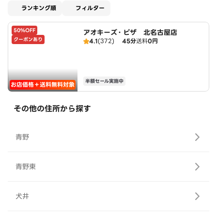
適用なし
ランキング順
フィルター
50%OFF
アオキーズ・ピザ 北名古屋店
クーポンあり
4.1
(372)
45分
送料
0円
半額セール実施中
お店価格＋送料無料対象
その他の住所から探す
青野
青野東
犬井