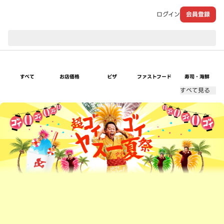
ログイン
会員登録
現在のお届け先：
すべて
お店価格
ピザ
ファストフード
寿司・海鮮
すべて見る
超ゴイゴイヤスー夏祭