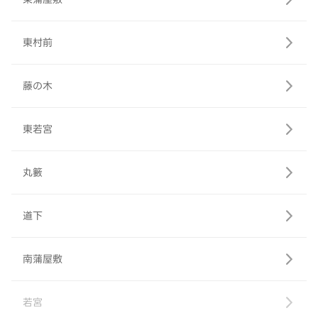
東村前
藤の木
東若宮
丸籔
道下
南蒲屋敷
若宮