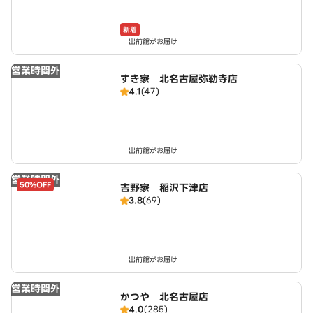
新着
出前館がお届け
営業時間外
すき家 北名古屋弥勒寺店
4.1
(47)
出前館がお届け
営業時間外
50%OFF
吉野家 稲沢下津店
3.8
(69)
出前館がお届け
営業時間外
かつや 北名古屋店
4.0
(285)