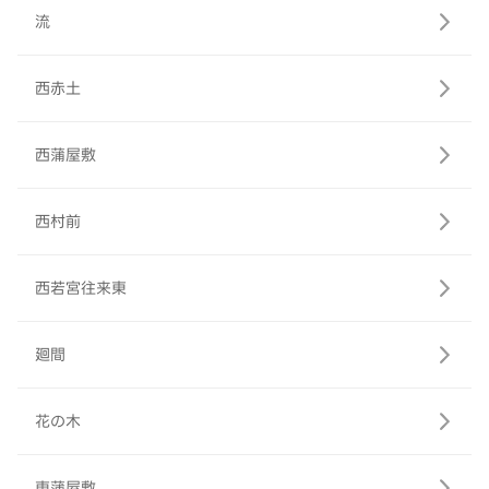
流
西赤土
西蒲屋敷
西村前
西若宮往来東
廻間
花の木
東蒲屋敷