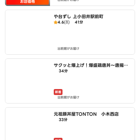
お店価格
や台ずし 上小田井駅前町
4.6
(8)
41分
出前館がお届け
サクッと爆上げ！爆盛鶏唐丼～唐揚げ
34分
商店鳥一ミート 小木西店
新着
出前館がお届け
元祖豚丼屋TONTON 小木西店
33分