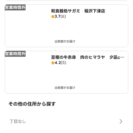
営業時間外
和食麺処サガミ 稲沢下津店
3.7
(6)
出前館がお届け
営業時間外
至極の牛赤身 肉のヒマラヤ 夕凪cr
4.2
(5)
ab店
出前館がお届け
その他の住所から探す
丁目なし