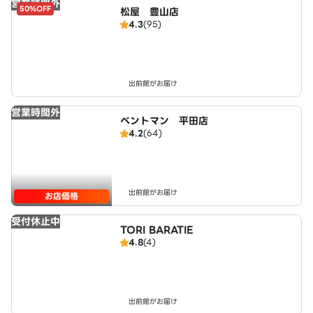
営業時間外
50%OFF
松屋 豊山店
4.3
(95)
出前館がお届け
営業時間外
ベントマン 平田店
4.2
(64)
出前館がお届け
お店価格
受付休止中
TORI BARATIE
4.8
(4)
出前館がお届け