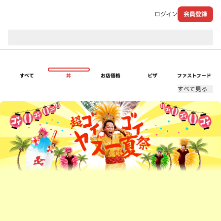
ログイン
会員登録
現在のお届け先：
すべて
丼
お店価格
ピザ
ファストフード
すべて見る
超ゴイゴイヤスー夏祭