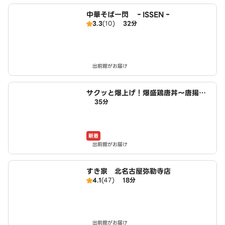
中華そば一閃 ‐ISSEN‐
3.3
(10)
32分
出前館がお届け
サクッと爆上げ！爆盛鶏唐丼～唐揚げ
35分
商店鳥一ミート 小木西店
新着
出前館がお届け
すき家 北名古屋弥勒寺店
4.1
(47)
18分
出前館がお届け