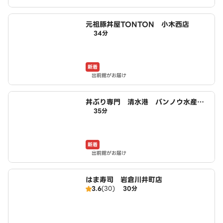
元祖豚丼屋TONTON 小木西店
34分
新着
出前館がお届け
丼ぶり専門 清水港 バンノウ水産
35分
師勝店
新着
出前館がお届け
はま寿司 岩倉川井町店
3.6
(30)
30分