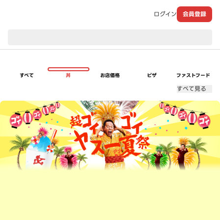
ログイン
会員登録
現在のお届け先：
すべて
丼
お店価格
ピザ
ファストフード
すべて見る
超ゴイゴイヤスー夏祭