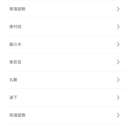
東蒲屋敷
東村前
藤の木
東若宮
丸籔
道下
南蒲屋敷