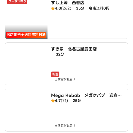
クーポンあり
すし上等 西春店
4.0
(262)
35分
名店
送料
0円
お店価格＋送料無料対象
すき家 北名古屋鹿田店
32分
新着
出前館がお届け
Mega Kebab メガケバブ 岩倉
4.7
(71)
25分
店 Halal ハラール
出前館がお届け