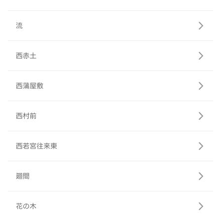
流
西赤土
西蒲屋敷
西村前
西若宮往来東
廻間
花の木