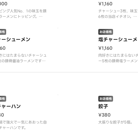
000
¥1,160
ピング人気No．1の味玉を豚
チャーシュー3枚、味玉
ラーメンにトッピング。
6枚の当店イチオシ。
ーメンのお好み、麺の硬さ、
（ラーメンのお好み、
、油の量はお選びいただけま
濃さ、油の量はお選び
価格
お店価格
。）
せん。）
ャーシューメン
塩チャーシューメ
160
¥1,160
きにはたまらないチャーシュ
肉好きにはたまらない
枚の豚骨醤油ラーメンです。
ー5枚の豚骨塩ラーメン
ーメンのお好み、麺の硬さ、
（ラーメンのお好み、
、油の量はお選びいただけま
濃さ、油の量はお選び
。）
せん。）
価格
お店価格
チャーハン
餃子
80
¥380
鍋で強火で一気にあおった自
大振りな餃子が5個。
チャーハンです。