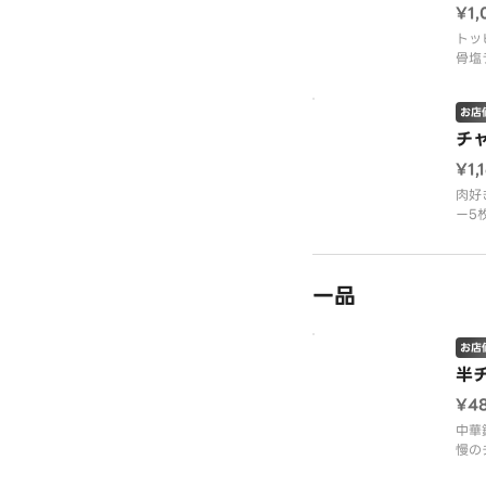
¥1,
トッ
骨塩
（ラ
濃さ
お店
せん
チ
¥1,
肉好
ー5
（ラ
濃さ
せん
一品
お店
半
¥4
中華
慢の