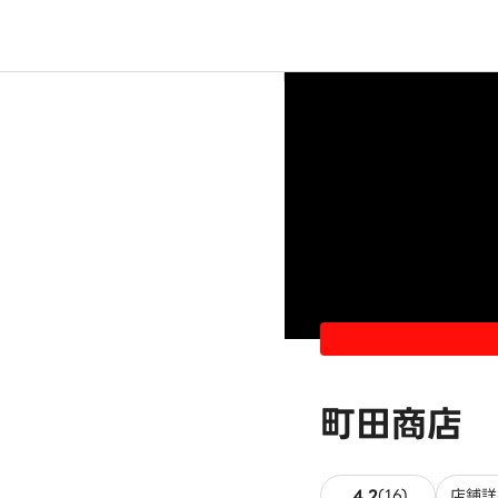
町田商店 
16件のレビ
4.2
(
16
)
店舗詳