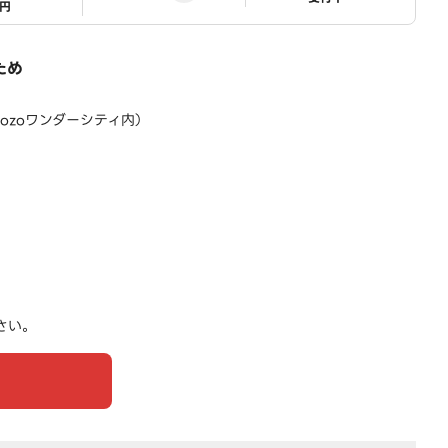
1円
ため
ozoワンダーシティ内）
さい。