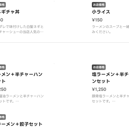
価格
お店価格
ネギチャ丼
小ライス
50
¥150
ダレで味付けした白髪ネギと
ラーメンのスープと一
チャーシューの当店人気の
みください。
価格
お店価格
ーメン＋半チャーハン
塩ラーメン＋半チ
ット
ンセット
250
¥1,250
醤油ラーメンと半チャーハン
豚骨塩ラーメンと半チ
ットです。
セットです。
ーメンのお好み、麺の硬さ、
（ラーメンのお好み、
、油の量はお選びいただけま
濃さ、油の量はお選び
。）
せん。）
価格
ラーメン＋餃子セット