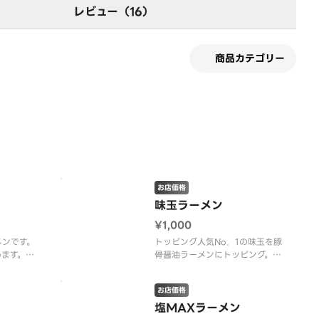
レビュー（16）
商品カテゴリー
す
お店価格
味玉ラーメン
¥1,000
メンです。
トッピング人気No．1の味玉を豚
めます。
骨醤油ラーメンにトッピング。
麺の硬さ、
（ラーメンのお好み、麺の硬さ、
いただけま
濃さ、油の量はお選びいただけま
お店価格
せん。）
塩MAXラーメン