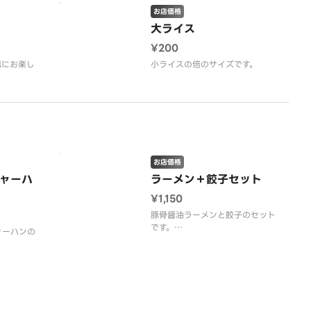
お店価格
大ライス
¥200
緒にお楽し
小ライスの倍のサイズです。
お店価格
ャーハ
ラーメン＋餃子セット
¥1,150
豚骨醤油ラーメンと餃子のセット
です。
ャーハンの
（ラーメンのお好み、麺の硬さ、
濃さ、油の量はお選びいただけま
麺の硬さ、
せん。）
いただけま