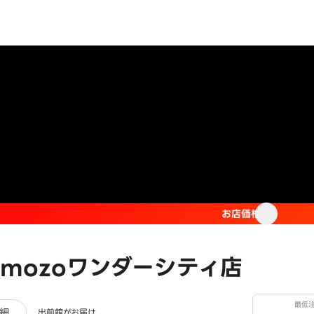
お店価格
mozoワンダーシティ店
最低
ュー
細
出前館がお届け