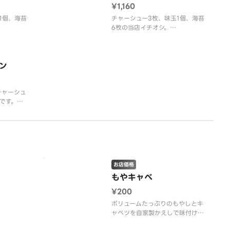
¥1,160
1個、海苔
チャーシュー3枚、味玉1個、海苔
6枚の当店イチオシ。
麺の硬さ、
（ラーメンのお好み、麺の硬さ、
いただけま
濃さ、油の量はお選びいただけま
せん。）
ン
チャーシュ
です。
麺の硬さ、
いただけま
お店価格
もやキャベ
¥200
ボリュームたっぷりのもやしとキ
ャベツを自家製かえしで味付けし
た一品。