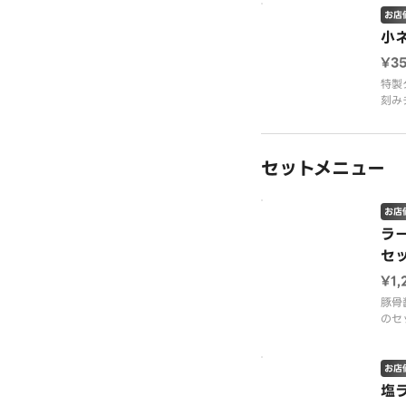
お店
小
¥3
特製
刻み
丼。
セットメニュー
お店
ラ
セ
¥1,
豚骨
のセ
（ラ
濃さ
せん
お店
塩