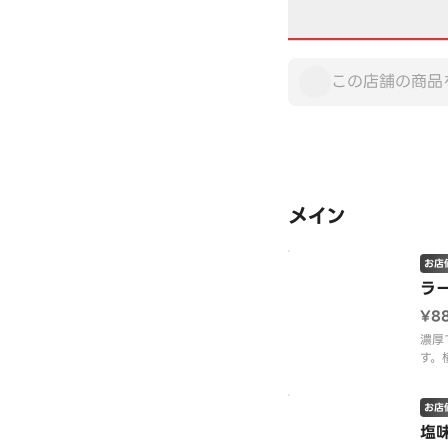
メイン
お店
ラ
¥8
濃厚
す。
す。
（ラ
お店
濃さ
せん
塩