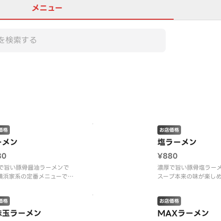
メニュー
この店舗は全商品お店価格で
価格
お店価格
ーメン
塩ラーメン
80
¥880
で旨い豚骨醤油ラーメンで
濃厚で旨い豚骨塩ラー
横浜家系の定番メニューで
スープ本来の味が楽し
（ラーメンのお好み、
ーメンのお好み、麺の硬さ、
濃さ、油の量はお選び
価格
お店価格
、油の量はお選びいただけま
せん。）
。）
味玉ラーメン
MAXラーメン