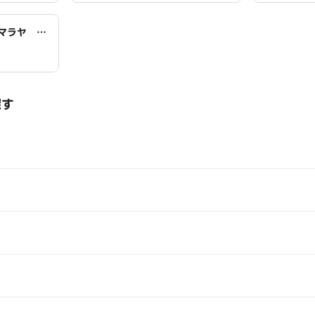
マラヤ 夕
探す