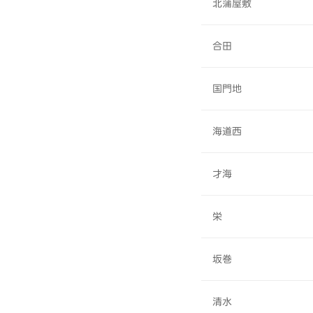
北蒲屋敷
合田
国門地
海道西
才海
栄
坂巻
清水