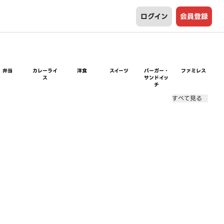
ログイン
会員登録
弁当
カレーライ
洋食
スイーツ
バーガー・
ファミレス
ス
サンドイッ
チ
すべて見る