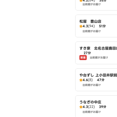
4.2
(64)
35分
出前館がお届け
松屋 豊山店
4.3
(94)
51分
出前館がお届け
すき家 北名古屋鹿田
27分
新着
出前館がお届け
や台ずし 上小田井駅
4.6
(8)
47分
出前館がお届け
うなぎの中庄
4.3
(22)
39分
出前館がお届け