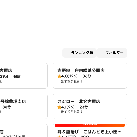
適用な
ランキング順
フィルター
古屋店
吉野家 庄内緑地公園店
4.0
(196)
36分
29分
名店
け
出前館がお届け
1号線豊場南店
スシロー 北名古屋店
36分
4.1
(96)
23分
け
出前館がお届け
お店価格
店
丼＆唐揚げ ごはんどき上小田井