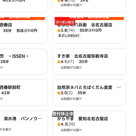
40分
送料
0円
4.4
(78)
39分
駅前店
出前館がお届け
価格＋送料無料対象
お店価格＋送料無料対象
クーポンあり
西春店
まぶしの八兵衛 北名古屋店
3.8
(74)
55分
送料
0円
35分
名店
送料
0円
まぶしの8DAY
閃 ‐ISSEN‐
すき家 北名古屋弥勒寺店
28分
4.1
(47)
20分
け
出前館がお届け
西春駅前町
自然派ネバとろばくだん食堂 名
42分
3.0
(2)
35分
古屋五才美町店
け
出前館がお届け
受付休止中
 清水港 バンノウ水
からやま 愛知北名古屋店
4.3
(28)
がお届け
出前館がお届け