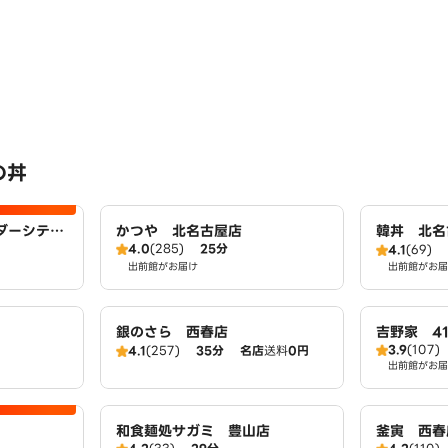
の丼
ダーシティ
かつや 北名古屋店
韓丼 北名
4.0
(285)
25分
4.1
(69)
出前館がお届け
出前館がお届
銀のさら 西春店
吉野家 4
3.9
(107)
4.1
(257)
35分
名店
送料
0円
出前館がお届
和食麺処サガミ 豊山店
釜寅 西春