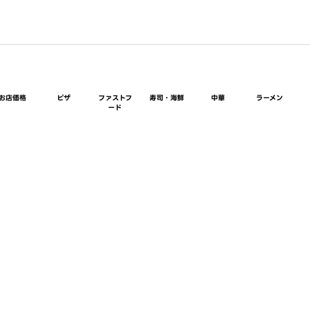
お店価格
ピザ
ファストフ
寿司・海鮮
中華
ラーメン
ード