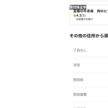
受付休止中
至極の牛赤身 肉のヒ
4.2
(5)
凪crab店
出前館がお届け
その他の住所から
丁目なし
天田
院田前
院田屋敷