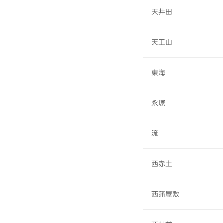
天井田
天王山
東海
永塚
流
西赤土
西蒲屋敷