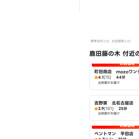
標準送料とは
お店価格とは
鹿田藤の木 付近
お店価格
町田商店 mozoワン
4.1
(15)
44分
店
出前館がお届け
吉野家 北名古屋店
3.9
(101)
25分
出前館がお届け
お店価格
ベントマン 平田店