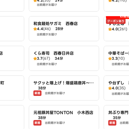
4.2
(33)
29分
4.2
(110)
出前館がお届け
お店
クーポンあり
和食麺処サガミ 西春店
すし上等 
4.4
(46)
28分
4.0
(261)
出前館がお届け
店
くら寿司 西春日井店
中華そば一
3.7
(67)
34分
3.3
(10)
出前館がお届け
出前館がお届
前町
サクッと爆上げ！爆盛鶏唐丼～唐
や台ずし 
38分
4.0
(35)
揚げ商店鳥一ミート 小木西店
新着
出前館がお届け
出前館がお届
元祖豚丼屋TONTON 小木西店
丼ぶり専門
38分
35分
産 師勝店
新着
新着
出前館がお届け
出前館