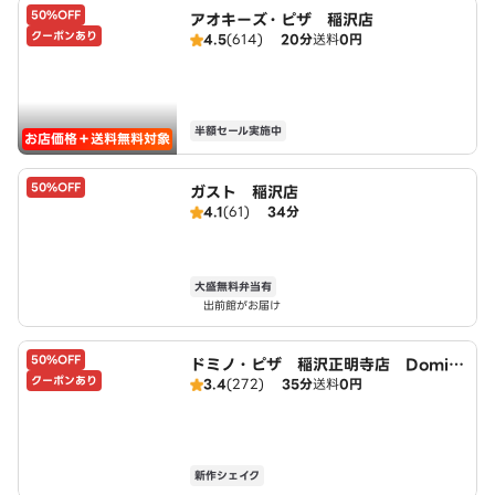
50%OFF
アオキーズ・ピザ 稲沢店
クーポンあり
4.5
(614)
20分
送料
0円
半額セール実施中
お店価格＋送料無料対象
50%OFF
ガスト 稲沢店
4.1
(61)
34分
大盛無料弁当有
出前館がお届け
50%OFF
ドミノ・ピザ 稲沢正明寺店 Domin
クーポンあり
3.4
(272)
35分
送料
0円
o's
新作シェイク