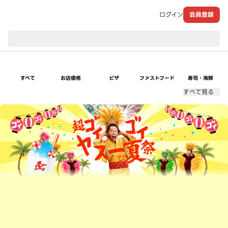
ログイン
会員登録
現在のお届け先：
すべて
お店価格
ピザ
ファストフード
寿司・海鮮
すべて見る
超ゴイゴイヤスー夏祭