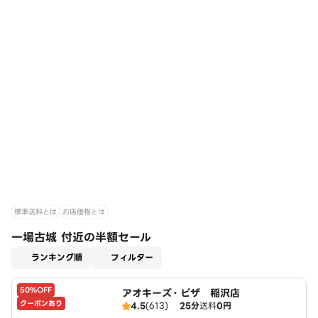
標準送料とは
お店価格とは
一場古城 付近の半額セール
適用なし
ランキング順
フィルター
50%OFF
アオキーズ・ピザ 稲沢店
クーポンあり
4.5
(613)
25分
送料
0円