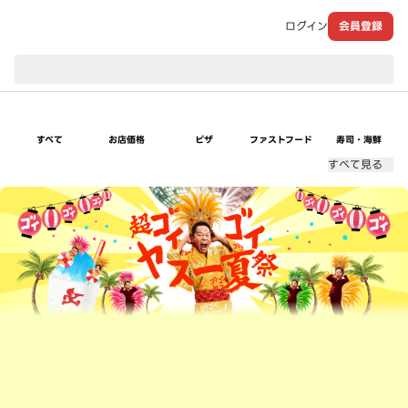
ログイン
会員登録
現在のお届け先：
すべて
お店価格
ピザ
ファストフード
寿司・海鮮
すべて見る
超ゴイゴイヤスー夏祭