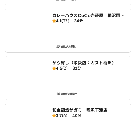
カレーハウスCoCo壱番屋 稲沢国府
4.1
(97)
34分
宮店（SD）
出前館がお届け
から好し（取扱店：ガスト稲沢）
4.5
(2)
32分
出前館がお届け
和食麺処サガミ 稲沢下津店
3.7
(6)
40分