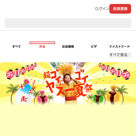
ログイン
会員登録
現在のお届け先：
すべて
弁当
お店価格
ピザ
ファストフード
すべて見る
超ゴイゴイヤスー夏祭