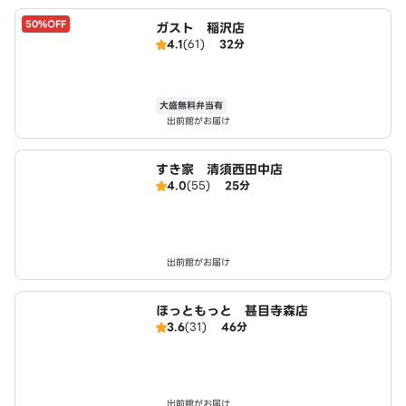
50%OFF
ガスト 稲沢店
4.1
(61)
32分
大盛無料弁当有
出前館がお届け
すき家 清須西田中店
4.0
(55)
25分
出前館がお届け
ほっともっと 甚目寺森店
3.6
(31)
46分
出前館がお届け