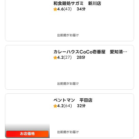
和食麺処サガミ 新川店
4.6
(43)
34分
出前館がお届け
カレーハウスCoCo壱番屋 愛知清洲
4.2
(27)
28分
店（SD）
出前館がお届け
ベントマン 平田店
4.2
(64)
32分
出前館がお届け
お店価格