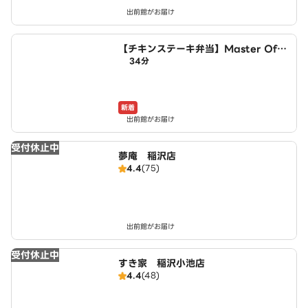
出前館がお届け
【チキンステーキ弁当】Master Of C
34分
hicken～稲沢井之口店～
新着
出前館がお届け
受付休止中
夢庵 稲沢店
4.4
(75)
出前館がお届け
受付休止中
すき家 稲沢小池店
4.4
(48)