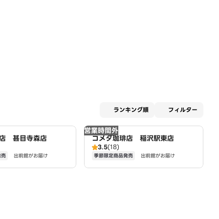
適用な
ランキング順
フィルター
営業時間外
店 甚目寺森店
コメダ珈琲店 稲沢駅東店
3.5
(18)
発売
季節限定商品発売
出前館がお届け
出前館がお届け