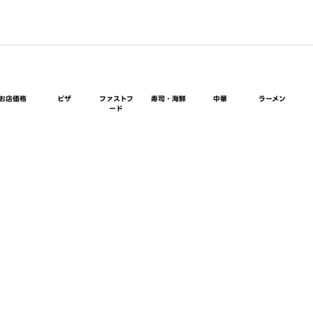
お店価格
ピザ
ファストフ
寿司・海鮮
中華
ラーメン
ード