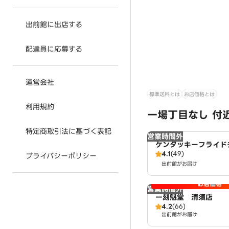
出前館に出店する
配達員に応募する
運営会社
標準送料とは
お店価格とは
利用規約
一場丁目なし 付
特定商取引法に基づく表記
営業時間外
ケンタッキーフライド
4.1
(49)
シヅヤ清洲店
プライバシーポリシー
出前館がお届け
お店価格
営業時間外
一刻魁堂 清須店
4.2
(66)
出前館がお届け