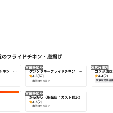
近のフライドチキン・唐揚げ
営業時間外
営業時間外
チキン ヨ
ケンタッキーフライドチキン 名
コメダ珈琲
4.3
(57)
4.4
(9)
古屋平田店
季節限定商品
出前館がお届け
営業時間外
から好し（取扱店：ガスト稲沢）
4.5
(2)
出前館がお届け