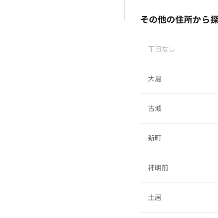
その他の住所から
丁目なし
大島
古城
新町
神明前
土居