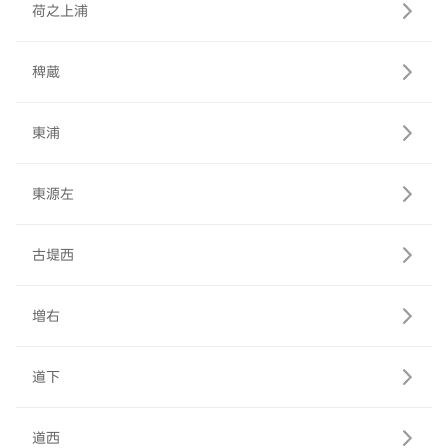
荷之上浦
稗蔵
東浦
東源左
古堤西
増右
道下
道西