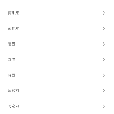
南川原
南孫左
宮西
森浦
森西
屋敷割
寄之内