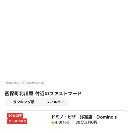
標準送料とは
お店価格とは
西保町北川原 付近のファストフード
適用なし
ランキング順
フィルター
50%OFF
ドミノ・ピザ 弥富店 Domino's
クーポンあり
4.0
(168)
30分
送料
0円