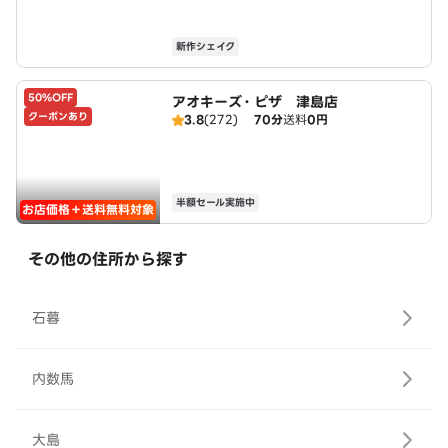
新作シェイク
50%OFF
アオキーズ・ピザ 津島店
クーポンあり
3.8
(272)
70分
送料
0円
半額セール実施中
お店価格＋送料無料対象
その他の住所から探す
石暮
内数馬
大島