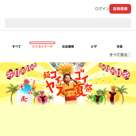
ログイン
会員登録
現在のお届け先：
すべて
ファストフード
お店価格
ピザ
洋食
すべて見る
超ゴイゴイヤスー夏祭