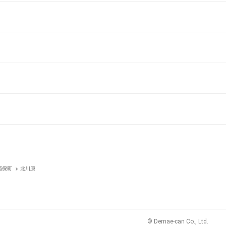
西保町
北川原
© Demae-can Co., Ltd.