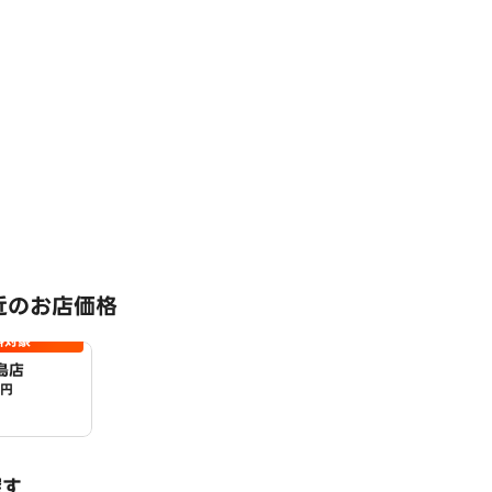
近のお店価格
料対象
島店
0円
探す