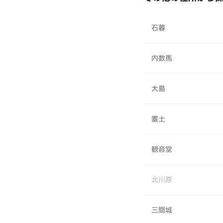
石暮
内数馬
大島
置土
観音堂
北川原
三間城