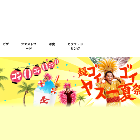
ピザ
ファストフ
洋食
カフェ・ド
ード
リンク