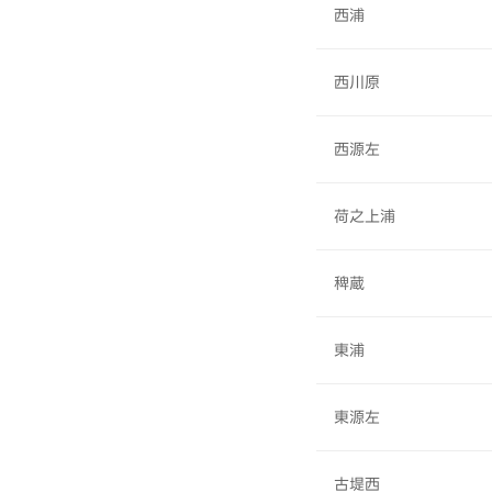
西浦
西川原
西源左
荷之上浦
稗蔵
東浦
東源左
古堤西