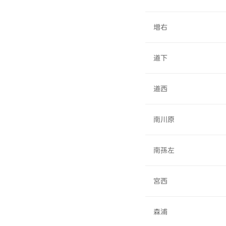
増右
道下
道西
南川原
南孫左
宮西
森浦