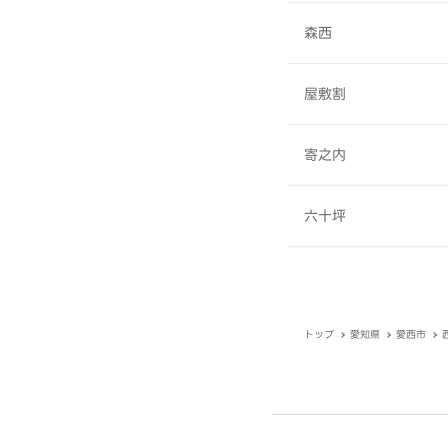
森西
屋敷割
寄之内
六十坪
トップ
愛知県
愛西市