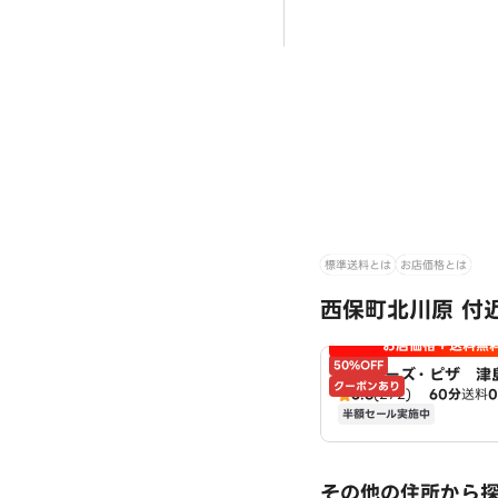
標準送料とは
お店価格とは
西保町北川原 付
お店価格＋送料無
50%OFF
アオキーズ・ピザ 津
クーポンあり
3.8
(272)
60分
送料
半額セール実施中
その他の住所から