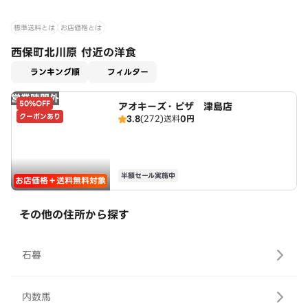
標準送料とは
お店価格とは
西保町北川原 付近の洋食
適用なし
ランキング順
フィルター
営業時間外
50%OFF
アオキーズ・ピザ 津島店
クーポンあり
3.8
(272)
送料
0円
半額セール実施中
お店価格＋送料無料対象
その他の住所から探す
石暮
内数馬