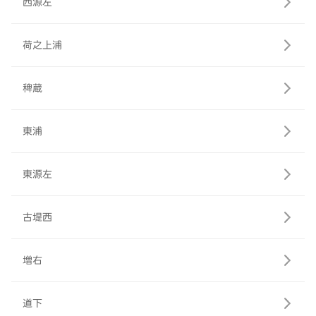
西源左
荷之上浦
稗蔵
東浦
東源左
古堤西
増右
道下