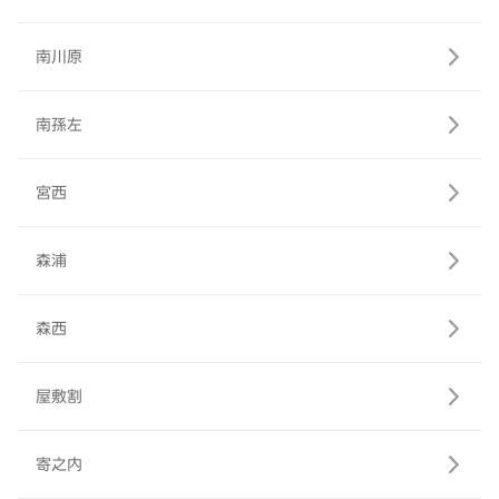
南川原
南孫左
宮西
森浦
森西
屋敷割
寄之内