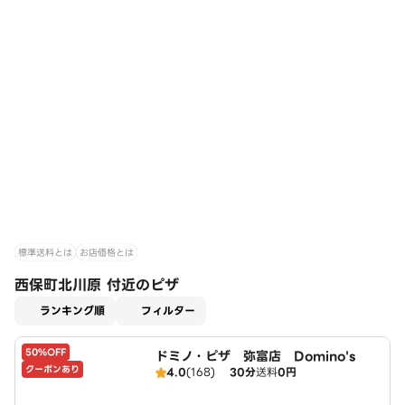
標準送料とは
お店価格とは
西保町北川原 付近のピザ
適用なし
ランキング順
フィルター
50%OFF
ドミノ・ピザ 弥富店 Domino's
クーポンあり
4.0
(168)
30分
送料
0円