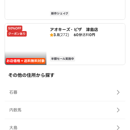
新作シェイク
50%OFF
アオキーズ・ピザ 津島店
クーポンあり
3.8
(272)
60分
送料
0円
半額セール実施中
お店価格＋送料無料対象
その他の住所から探す
石暮
内数馬
大島