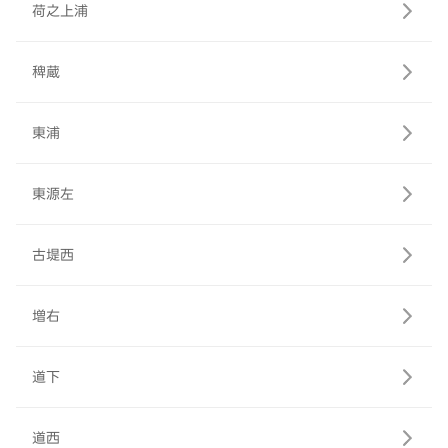
荷之上浦
稗蔵
東浦
東源左
古堤西
増右
道下
道西