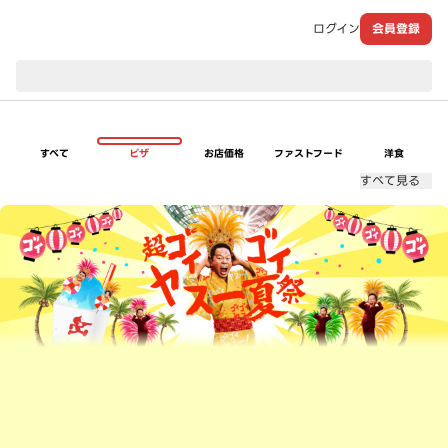
ログイン
会員登録
現在のお届け先：
すべて
ピザ
お店価格
ファストフード
洋食
すべて見る
超ゴイゴイヤスー夏祭