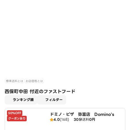
標準送料とは
お店価格とは
西保町中田 付近のファストフード
適用なし
ランキング順
フィルター
50%OFF
ドミノ・ピザ 弥富店 Domino's
クーポンあり
4.0
(168)
30分
送料
0円