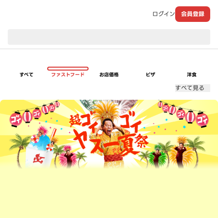
ログイン
会員登録
現在のお届け先：
すべて
ファストフード
お店価格
ピザ
洋食
すべて見る
超ゴイゴイヤスー夏祭