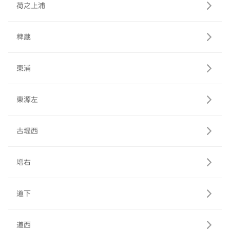
荷之上浦
稗蔵
東浦
東源左
古堤西
増右
道下
道西