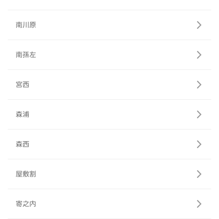
南川原
南孫左
宮西
森浦
森西
屋敷割
寄之内