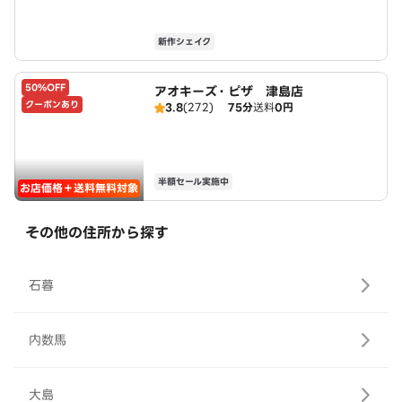
新作シェイク
50%OFF
アオキーズ・ピザ 津島店
クーポンあり
3.8
(272)
75分
送料
0円
半額セール実施中
お店価格＋送料無料対象
その他の住所から探す
石暮
内数馬
大島