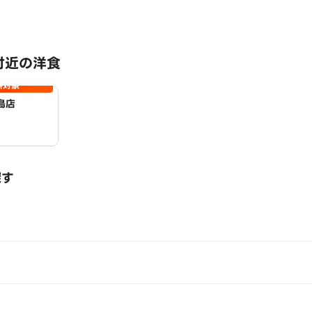
付近の洋食
料対象
島店
探す