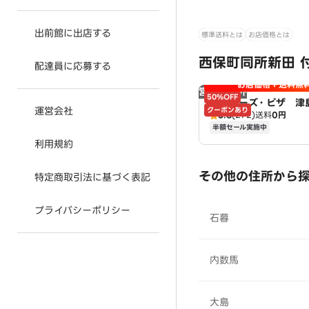
出前館に出店する
標準送料とは
お店価格とは
西保町同所新田 
配達員に応募する
お店価格＋送料無
営業時間外
50%OFF
アオキーズ・ピザ 津
運営会社
クーポンあり
3.8
(272)
送料
0円
半額セール実施中
利用規約
その他の住所から
特定商取引法に基づく表記
プライバシーポリシー
石暮
内数馬
大島