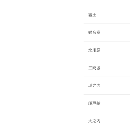
置土
観音堂
北川原
三間城
城之内
船戸給
大之内