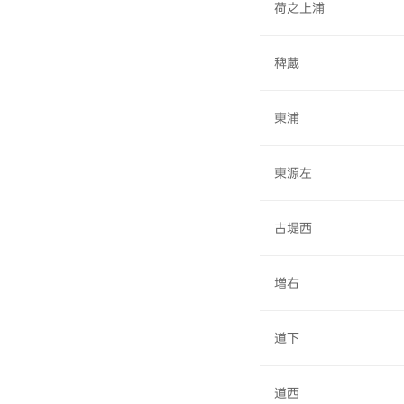
荷之上浦
稗蔵
東浦
東源左
古堤西
増右
道下
道西