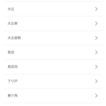
大込
大込東
大込屋敷
長田
長田池
下り戸
兼ケ角