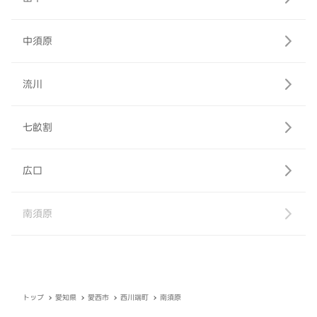
中須原
流川
七畝割
広口
南須原
トップ
愛知県
愛西市
西川端町
南須原