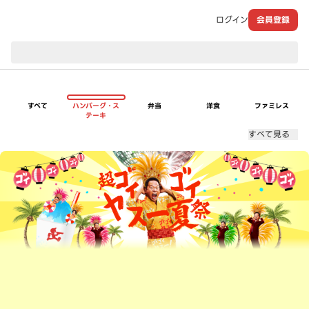
ログイン
会員登録
現在のお届け先：
すべて
ハンバーグ・ス
弁当
洋食
ファミレス
テーキ
すべて見る
超ゴイゴイヤスー夏祭