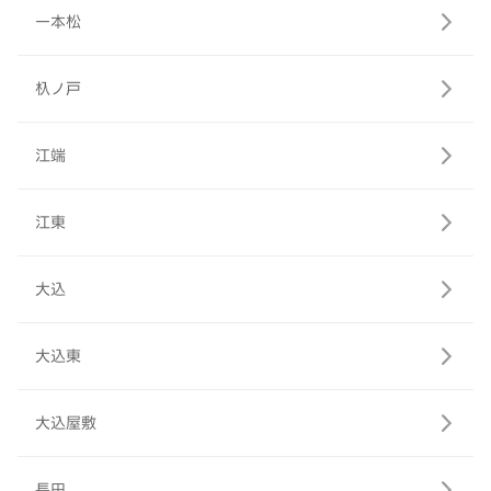
一本松
杁ノ戸
江端
江東
大込
大込東
大込屋敷
長田