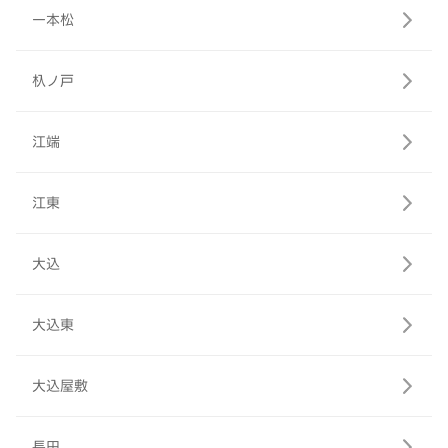
一本松
杁ノ戸
江端
江東
大込
大込東
大込屋敷
長田