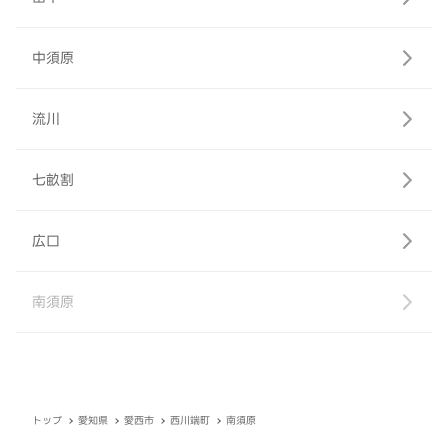
中須原
流川
七畝割
広口
南須原
トップ
愛知県
愛西市
西川端町
南須原