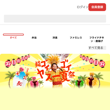
ログイン
会員登録
現在のお届け先：
すべて
弁当
洋食
ファミレス
フライドチキ
ン・唐揚げ
すべて見る
超ゴイゴイヤスー夏祭