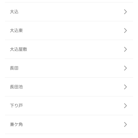
大込
大込東
大込屋敷
長田
長田池
下り戸
兼ケ角